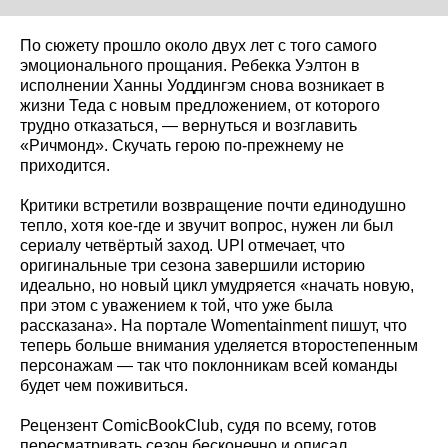
По сюжету прошло около двух лет с того самого
эмоционального прощания. Ребекка Уэлтон в
исполнении Ханны Уоддингэм снова возникает в
жизни Теда с новым предложением, от которого
трудно отказаться, — вернуться и возглавить
«Ричмонд». Скучать герою по-прежнему не
приходится.
Критики встретили возвращение почти единодушно
тепло, хотя кое-где и звучит вопрос, нужен ли был
сериалу четвёртый заход. UPI отмечает, что
оригинальные три сезона завершили историю
идеально, но новый цикл умудряется «начать новую,
при этом с уважением к той, что уже была
рассказана». На портале Womentainment пишут, что
теперь больше внимания уделяется второстепенным
персонажам — так что поклонникам всей команды
будет чем поживиться.
Рецензент ComicBookClub, судя по всему, готов
пересматривать сезон бесконечно и описал