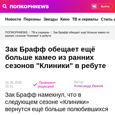
Войти
Новости
Персоны
Звезды
Кино
ТВ и сериалы
Стиль 
ПОПКОРНNEWS
/
ТВ и сериалы
/
Зак Брафф обещает ещё больше камео из
ранних сезонов "Клиники" в ребуте
Зак Брафф обещает ещё
больше камео из ранних
сезонов "Клиники" в ребуте
Автор:
16.06.2026
Проверено
Александр Иванов
15:51
редакцией
Зак Брафф намекнул, что в
следующем сезоне «Клиники»
вернутся ещё больше полюбившихся