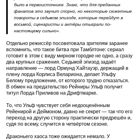
было в первоисточнике. Знаю, что для преданных
фанатов это звучит спорно, но некоторые сюжетные
повороты в седьмом эпизоде, которые перейдут в
восьмой, сценаристы и актёры отыграли по-
настоящему сильно».
Отдельно режиссёр посоветовала зрителям заранее
вспомнить, что такое битва при Тамблтоне: сериал
готовит в этом с виду мирном городке не одно, а сразу
два крупных сражения. Седьмой эпизод задаёт
направление — лорд Ормунд Хайтауэр, держащий в
плену лорда Корлиса Велариона, делает Ульфу
Белому предложение, от которого трудно отказаться.
В обмен на предательство Рейниры Ульф получит
титул Лорда Приливов на Дрифтмарке.
То, что Ульф чувствует себя недооценённым
Рейенирой и Деймоном, давно не секрет — так что его
переход на другую сторону практически предрешён и,
судя по всему, случится в четвёртом сезоне.
Драконьего хаоса тоже ожидается немало. У