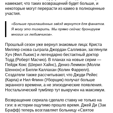
намекает, что таких возвращений будет больше, и
некоторые могут перерасти из камео в полноценные
участия.
«Больше приглашённых звёзд вернутся для фанатов.
Я могу это тизерить. Мы прямо сейчас бронируем
многих их любимчиков».
Прошлый сезон уже вернул знакомые лица: Криста
Миллер снова сыграла Джордан Салливан, заглянули
Хуч (Фил Льюис) и легендарно бестактный доктор
Тодд (Роберт Масчио). В планах на новые серии —
Пейдж Кокс (Шерил Хайнс), Дениз Леммон (Молли
Шеннон) и Билли Каллахан (Колин Фаррелл).
Создатели также рассчитывают, что Джуди Рейес
(Карла) и Нил Флинн (Уборщик) получат больше
экранного времени, а не эпизодические появления.
Ностальгический тумблер тут выкручен на максимум.
Возвращение сериала сделало ставку не только на
гэги: в истории ощутимо прошло время. Джей Ди (Зак
Брафф) теперь возглавляет больницу «Святое