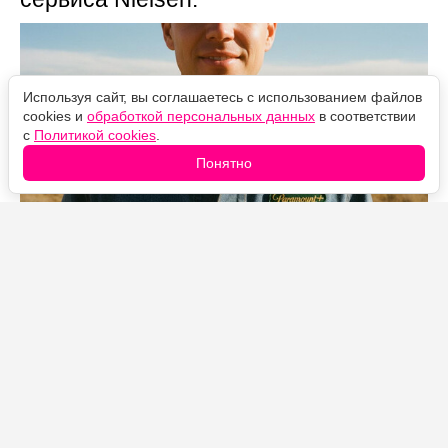
Используя сайт, вы соглашаетесь с использованием файлов
cookies и
обработкой персональных данных
в соответствии
с
Политикой cookies
.
Понятно
Источник фото: Legion-Media
В первой половине 2026 года «Лэндмен» набрал
больше 12 миллиардов минут просмотра, и это при
том, что сериал состоит всего из 20 эпизодов за два
сезона. Для рейтингов Nielsen результат почти
феноменальный: обычно такие цифры собирают шоу
с сотнями серий, идущие годами.