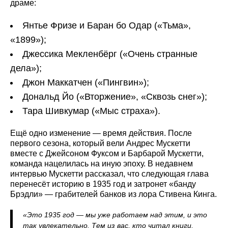
драме:
Янтье Фризе и Баран бо Одар («Тьма»,
«1899»);
Джессика Мекленбёрг («Очень странные
дела»);
Джон Маккатчен («Пингвин»);
Дональд Йо («Вторжение», «Сквозь снег»);
Тара Шивкумар («Мыс страха»).
Ещё одно изменение — время действия. После
первого сезона, который вели Андрес Мускетти
вместе с Джейсоном Фуксом и Барбарой Мускетти,
команда нацелилась на иную эпоху. В недавнем
интервью Мускетти рассказал, что следующая глава
перенесёт историю в 1935 год и затронет «банду
Брэдли» — грабителей банков из лора Стивена Кинга.
«Это 1935 год — мы уже работаем над этим, и это
так увлекательно. Тем из вас, кто читал книги,