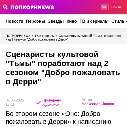
Войти
Новости
Персоны
Звезды
Кино
ТВ и сериалы
Стиль 
ПОПКОРНNEWS
/
ТВ и сериалы
/
Сценаристы культовой "Тьмы" поработают
над 2 сезоном "Добро пожаловать в Дерри"
Сценаристы культовой
"Тьмы" поработают над 2
сезоном "Добро пожаловать
в Дерри"
Автор:
07.05.2026
Проверено
Александр Иванов
16:11
редакцией
Во втором сезоне «Оно: Добро
пожаловать в Дерри» к написанию