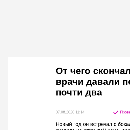
От чего сконча
врачи давали п
почти два
07.08.2026 11:14
Прове
Новый год он встречал с бока