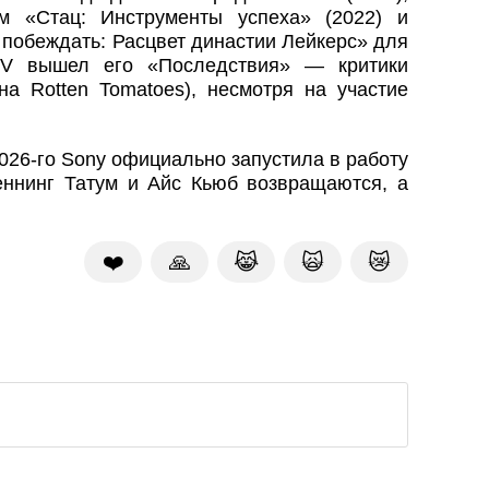
м «Стац: Инструменты успеха» (2022) и
побеждать: Расцвет династии Лейкерс» для
TV вышел его «Последствия» — критики
на Rotten Tomatoes), несмотря на участие
026-го Sony официально запустила в работу
еннинг Татум и Айс Кьюб возвращаются, а
❤️
🙏
😹
🙀
😿