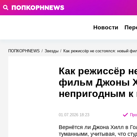
Новости
Пер
ПОПКОРНNEWS
/
Звезды
/
Как режиссёр не состоялся: новый фи
Как режиссёр н
фильм Джоны Х
непригодным к 
01.07.2026 18:23
Про
Вернётся ли Джона Хилл в Го
туманными, учитывая, что сту