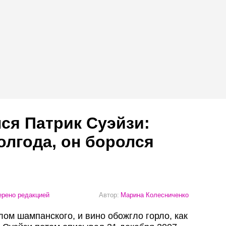
лся Патрик Суэйзи:
олгода, он боролся
рено редакцией
Автор:
Марина Колесниченко
лом шампанского, и вино обожгло горло, как