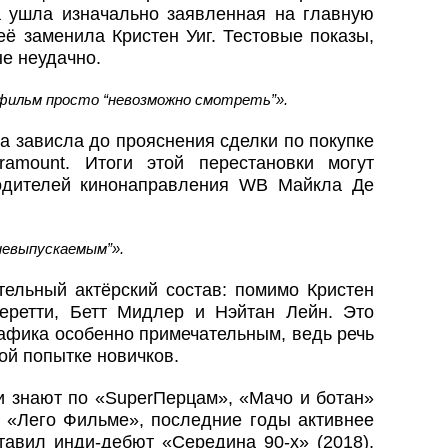
 ушла изначально заявленная на главную
ё заменила Кристен Уиг. Тестовые показы,
е неудачно.
 фильм просто “невозможно смотреть”».
а зависла до прояснения сделки по покупке
ramount. Итоги этой перестановки могут
одителей кинонаправления WB Майкла Де
невыпускаемым”».
тельный актёрский состав: помимо Кристен
еретти, Бетт Мидлер и Нэйтан Лейн. Это
рафика особенно примечательным, ведь речь
ой попытке новичков.
и знают по «SuperПерцам», «Мачо и ботан»
в «Лего Фильме», последние годы активнее
тавил инди-дебют «Середина 90-х» (2018),