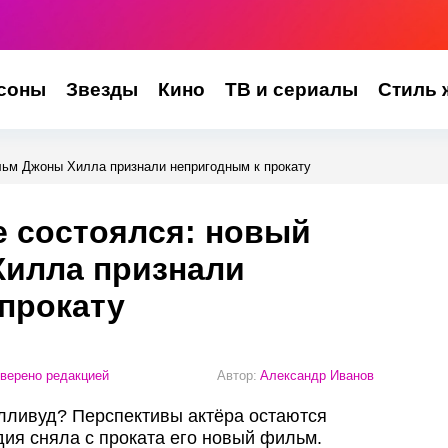
соны
Звезды
Кино
ТВ и сериалы
Стиль 
льм Джоны Хилла признали непригодным к прокату
е состоялся: новый
илла признали
прокату
верено редакцией
Автор:
Александр Иванов
лливуд? Перспективы актёра остаются
дия сняла с проката его новый фильм.