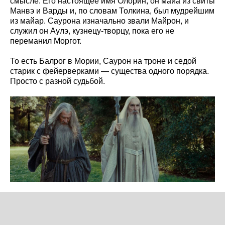
смысле. Его настоящее имя Олорин, он майа из свиты
Манвэ и Варды и, по словам Толкина, был мудрейшим
из майар. Саурона изначально звали Майрон, и
служил он Аулэ, кузнецу-творцу, пока его не
переманил Моргот.
То есть Балрог в Мории, Саурон на троне и седой
старик с фейерверками — существа одного порядка.
Просто с разной судьбой.