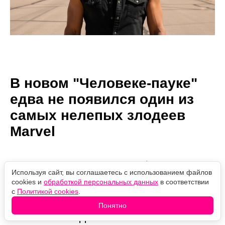
В новом "Человеке-пауке"
едва не появился один из
самых нелепых злодеев
Marvel
Автор:
05.08.2026
Проверено
Александр Иванов
12:03
редакцией
Используя сайт, вы соглашаетесь с использованием файлов
cookies и
обработкой персональных данных
в соответствии
Дестин Дэниел Креттон рассказал,
с
Политикой cookies
.
что команда почти вставила одного
Понятно
нелепого злодея из комиксов о