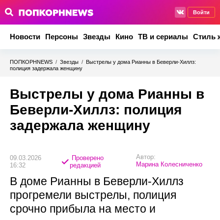
Войти
Новости
Персоны
Звезды
Кино
ТВ и сериалы
Стиль 
ПОПКОРНNEWS
/
Звезды
/
Выстрелы у дома Рианны в Беверли-Хиллз:
полиция задержала женщину
Выстрелы у дома Рианны в
Беверли-Хиллз: полиция
задержала женщину
Автор:
09.03.2026
Проверено
Марина Колесниченко
16:32
редакцией
В доме Рианны в Беверли-Хиллз
прогремели выстрелы, полиция
срочно прибыла на место и