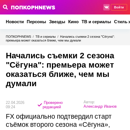
Войти
Новости
Персоны
Звезды
Кино
ТВ и сериалы
Стиль 
ПОПКОРНNEWS
/
ТВ и сериалы
/
Начались съемки 2 сезона "Сёгуна":
премьера может оказаться ближе, чем мы думали
Начались съемки 2 сезона
"Сёгуна": премьера может
оказаться ближе, чем мы
думали
Автор:
22.04.2026
Проверено
Александр Иванов
09:24
редакцией
FX официально подтвердил старт
съёмок второго сезона «Сёгуна»,