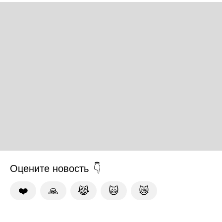
Оцените новость
❤️
🙏
😹
🙀
😿