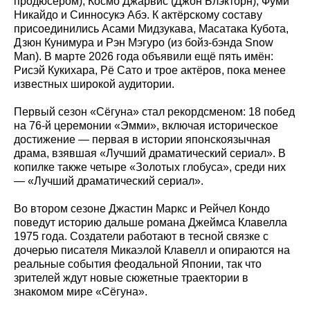
продюсером), Космо Джарвис (Джон Блэкторн), Фуми
Никайдо и Синносукэ Абэ. К актёрскому составу
присоединились Асами Мидзукава, Масатака Кубота,
Дзюн Кунимура и Рэн Мэгуро (из бойз-бэнда Snow
Man). В марте 2026 года объявили ещё пять имён:
Рисэй Кукихара, Рё Сато и трое актёров, пока менее
известных широкой аудитории.
Первый сезон «Сёгуна» стал рекордсменом: 18 побед
на 76-й церемонии «Эмми», включая историческое
достижение — первая в истории японскоязычная
драма, взявшая «Лучший драматический сериал». В
копилке также четыре «Золотых глобуса», среди них
— «Лучший драматический сериал».
Во втором сезоне Джастин Маркс и Рейчел Кондо
поведут историю дальше романа Джеймса Клавелла
1975 года. Создатели работают в тесной связке с
дочерью писателя Микаэлой Клавелл и опираются на
реальные события феодальной Японии, так что
зрителей ждут новые сюжетные траектории в
знакомом мире «Сёгуна».