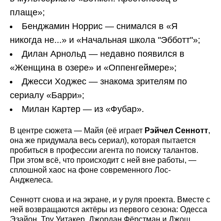
плаще»;
Бенджамин Норрис — снимался в «Я
никогда не...» и «Начальная школа "Эбботт"»;
Дилан Арнольд — недавно появился в
«Женщина в озере» и «Оппенгеймере»;
Джесси Ходжес — знакома зрителям по
сериалу «Барри»;
Милан Картер — из «Фубар».
В центре сюжета — Майя (её играет
Рэйчел Сеннотт
,
она же придумала весь сериал), которая пытается
пробиться в профессии агента по поиску талантов.
При этом всё, что происходит с ней вне работы, —
сплошной хаос на фоне современного Лос-
Анджелеса.
Сеннотт снова и на экране, и у руля проекта. Вместе с
ней возвращаются актёры из первого сезона: Одесса
Эзайон, Тру Уитакер, Джордан Фёрстман и Джош