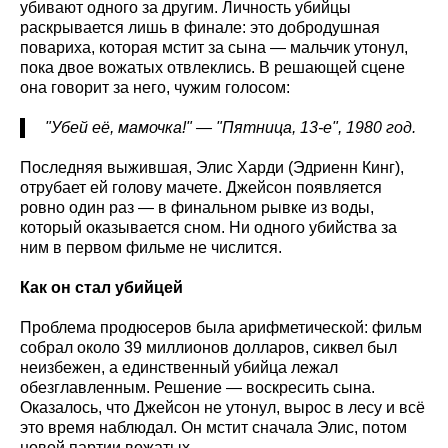
убивают одного за другим. Личность убийцы
раскрывается лишь в финале: это добродушная
повариха, которая мстит за сына — мальчик утонул,
пока двое вожатых отвлеклись. В решающей сцене
она говорит за него, чужим голосом:
"Убей её, мамочка!" — "Пятница, 13-е", 1980 год.
Последняя выжившая, Элис Харди (Эдриенн Кинг),
отрубает ей голову мачете. Джейсон появляется
ровно один раз — в финальном рывке из воды,
который оказывается сном. Ни одного убийства за
ним в первом фильме не числится.
Как он стал убийцей
Проблема продюсеров была арифметической: фильм
собрал около 39 миллионов долларов, сиквел был
неизбежен, а единственный убийца лежал
обезглавленным. Решение — воскресить сына.
Оказалось, что Джейсон не утонул, вырос в лесу и всё
это время наблюдал. Он мстит сначала Элис, потом
новой партии вожатых.