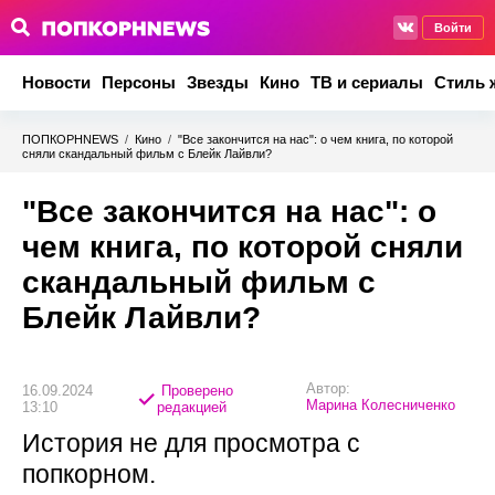
Войти
Новости
Персоны
Звезды
Кино
ТВ и сериалы
Стиль 
ПОПКОРНNEWS
/
Кино
/
"Все закончится на нас": о чем книга, по которой
сняли скандальный фильм с Блейк Лайвли?
"Все закончится на нас": о
чем книга, по которой сняли
скандальный фильм с
Блейк Лайвли?
Автор:
16.09.2024
Проверено
Марина Колесниченко
13:10
редакцией
История не для просмотра с
попкорном.