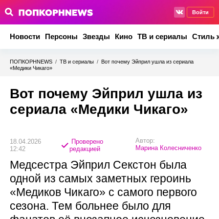
Войти
Новости
Персоны
Звезды
Кино
ТВ и сериалы
Стиль 
ПОПКОРНNEWS
/
ТВ и сериалы
/
Вот почему Эйприл ушла из сериала
«Медики Чикаго»
Вот почему Эйприл ушла из
сериала «Медики Чикаго»
Автор:
18.04.2026
Проверено
Марина Колесниченко
12:42
редакцией
Медсестра Эйприл Секстон была
одной из самых заметных героинь
«Медиков Чикаго» с самого первого
сезона. Тем больнее было для