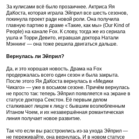
За кулисами всё было прозаичнее. Актриса Яя
ДаКоста, которая играла Эйприл все шесть сезонов,
покинула проект ради новой роли. Она получила
главную партию в драме «Такие, как мы» (Our Kind of
People) на канале Fox. К слову, тогда же из сериала
ушла и Торри Девито, игравшая доктора Натали
Мэннинг — она тоже решила двигаться дальше.
Вернулась ли Эйприл?
Да, и это хорошая новость. Драма на Fox
продержалась всего один сезон и была закрыта.
После этого Яя ДаКоста вернулась в «Медики
Чикаго» — уже в восьмом сезоне. Причём вернулась
не просто так: теперь Эйприл появляется на экране в
статусе доктора Секстон. Её первым делом
сталкивают лицом к лицу с бывшим возлюбленным
Итаном Чоем, и их незавершённая романтическая
линия получает новое развитие.
Так что если вы расстроились из-за ухода Эйприл —
не переживайте, она вернулась. И в новом статусе