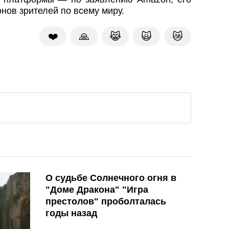
нов зрителей по всему миру.
❤️
🙏
😹
🙀
😿
О судьбе Солнечного огня в
"Доме Дракона" "Игра
престолов" проболталась
годы назад