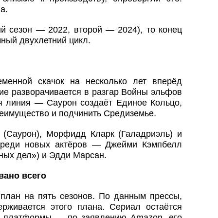
а.
й сезон — 2022, второй — 2024), то конец
чный двухлетний цикл.
еменной скачок на несколько лет вперёд
вие разворачивается в разгар Войны эльфов
я линия — Саурон создаёт Единое Кольцо,
еимущество и подчинить Средиземье.
(Саурон), Морфидд Кларк (Галадриэль) и
Среди новых актёров — Джейми Кэмпбелл
ных дел») и Эдди Марсан.
вано всего
план на пять сезонов. По данным прессы,
рживается этого плана. Сериал остаётся
в платформы — по заявлению Amazon, его