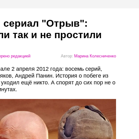
 сериал "Отрыв":
ли так и не простили
рено редакцией
Автор:
Марина Колесниченко
ле 2 апреля 2012 года: восемь серий,
яков, Андрей Панин. История о побеге из
 уходил ещё никто. А спорят до сих пор не о
инутах.