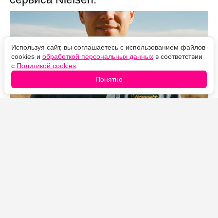
Используя сайт, вы соглашаетесь с использованием файлов
cookies и
обработкой персональных данных
в соответствии
с
Политикой cookies
.
Понятно
Источник фото: Legion-Media
В первой половине 2026 года «Лэндмен» набрал
больше 12 миллиардов минут просмотра, и это при
том, что сериал состоит всего из 20 эпизодов за два
сезона. Для рейтингов Nielsen результат почти
феноменальный: обычно такие цифры собирают шоу
с сотнями серий, идущие годами.