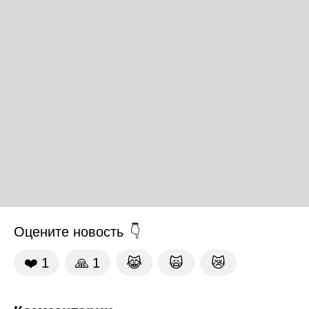
Оцените новость
❤️
1
🙏
1
😹
🙀
😿