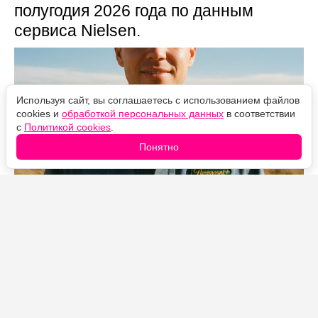
полугодия 2026 года по данным
сервиса Nielsen.
Используя сайт, вы соглашаетесь с использованием файлов
cookies и
обработкой персональных данных
в соответствии
с
Политикой cookies
.
Понятно
Источник фото: Legion-Media
В первой половине 2026 года «Лэндмен» набрал
больше 12 миллиардов минут просмотра, и это при
том, что сериал состоит всего из 20 эпизодов за два
сезона. Для рейтингов Nielsen результат почти
феноменальный: обычно такие цифры собирают шоу