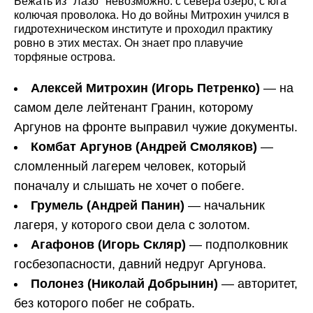
Бежать из "Лазо" невозможно: с севера озеро, с юга
колючая проволока. Но до войны Митрохин учился в
гидротехническом институте и проходил практику
ровно в этих местах. Он знает про плавучие
торфяные острова.
Алексей Митрохин (Игорь Петренко)
— на
самом деле лейтенант Гранин, которому
Аргунов на фронте выправил чужие документы.
Комбат Аргунов (Андрей Смоляков)
—
сломленный лагерем человек, который
поначалу и слышать не хочет о побеге.
Грумель (Андрей Панин)
— начальник
лагеря, у которого свои дела с золотом.
Агафонов (Игорь Скляр)
— подполковник
госбезопасности, давний недруг Аргунова.
Полонез (Николай Добрынин)
— авторитет,
без которого побег не собрать.