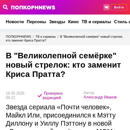
Войти
Новости
Персоны
Звезды
Кино
ТВ и сериалы
Стиль 
ПОПКОРНNEWS
/
ТВ и сериалы
/
В "Великолепной семёрке" новый стрелок:
кто заменит Криса Пратта?
В "Великолепной семёрке"
новый стрелок: кто заменит
Криса Пратта?
Автор:
16.05.2026
Проверено
Александр Иванов
09:22
редакцией
Звезда сериала «Почти человек»,
Майкл Или, присоединился к Мэтту
Диллону и Уиллу Пэттону в новой