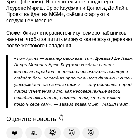
Кринг («Герои»). Исполнительные продюсеры —
Лоуренс Мириш, Брюс Кауфман и Дональд Де Лайн.
Проект выйдет на MGM+, съёмки стартуют в
следующем месяце.
Сюжет близок к первоисточнику: семеро наёмников
наняты, чтобы защитить мирную квакерскую деревню
после жестокого нападения.
«Тим Кринг — мастер рассказа. Тим, Дональд Де Лайн,
Ларри Мириш и Брюс Кауфман создали сериал,
который передаёт энергию классического вестерна,
отдаёт дань наследию оригинального фильма и вновь
утверждает его вечные темы — силу единства перед
лицом угнетения и то, как несовершенные герои
находят искупление, помогая тем, кто не может
помочь себе сам», — заявил глава MGM+ Майкл Райт.
Оцените новость
❤️
🙏
😹
🙀
😿