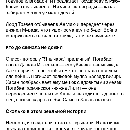
Годунов благодарит и предлагает государеву службу.
Кречет отказывается. Ни чина, ни награды — казак
забирает жену и уезжает домой.
Лорд Трэвел отбывает в Англию и передаёт через
визиря Мурада, что пушек османам не будет. Война,
которую весь сериал готовили, так и не начинается.
Кто до финала не дожил
Список потерь у "Янычара" приличный. Погибает
посол Данила Исленьев — его убивают наёмники, и
Алеха прячет тело, чтобы смерть не стала поводом
для войны. Погибает полковой мулла Баязид: визирь
Хасан подбрасывает ему мешок с ядовитыми змеями.
Погибает армянская княжна Лилит — она
переодевается в платье Анны и выходит в сад вместо
неё, приняв удар на себя. Самого Хасана казнят.
Сколько в этом реальной истории
Немного, и создатели этого не скрывали. Их позиция
звучала примерно так: время в сериале конкретное,