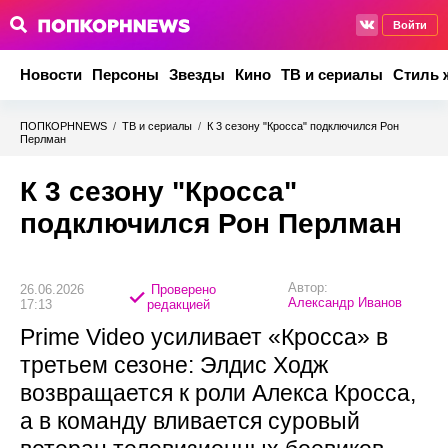
Войти
Новости
Персоны
Звезды
Кино
ТВ и сериалы
Стиль 
ПОПКОРНNEWS
/
ТВ и сериалы
/
К 3 сезону "Кросса" подключился Рон
Перлман
К 3 сезону "Кросса"
подключился Рон Перлман
Автор:
26.06.2026
Проверено
Александр Иванов
17:13
редакцией
Prime Video усиливает «Кросса» в
третьем сезоне: Элдис Ходж
возвращается к роли Алекса Кросса,
а в команду вливается суровый