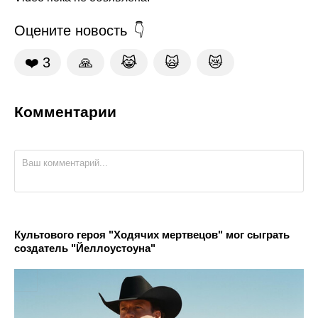
Оцените новость
❤️
3
🙏
😹
🙀
😿
Комментарии
Культового героя "Ходячих мертвецов" мог сыграть
создатель "Йеллоустоуна"