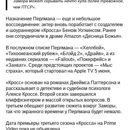
Замора может скрывать нечто куда более тревожное,
чем ПТСР».
Назначение Перлмана — еще и небольшое
воссоединение: актер вновь поработает с создателем
и шоураннером «Кросса» Беном Уоткинсом. Ранее
они сотрудничали в драме Amazon «Десница Божья».
В послужном списке Перлмана — «Хеллбой»,
«Тихоокеанский рубеж», «Блэйд 2», «Драйв», а из
недавних сериалов — «Fallout», «Покерфейс» и
«Захват». Среди предстоящих проектов — «Мыс
страха», который стартовал на Apple TV 5 июня.
«Кросс» основан на романах Джеймса Паттерсона и
рассказывает о детективе и судебном психологе
Алексе Кроссе. Второй сезон завершился
клиффхэнгером и массой открытых вопросов. В
третьем обещают развитие сюжета вокруг Заморы,
так что экранного времени у Перлмана будет немало.
Дата премьеры третьего сезона «Кросса» на Prime
Video пока не объявлена.