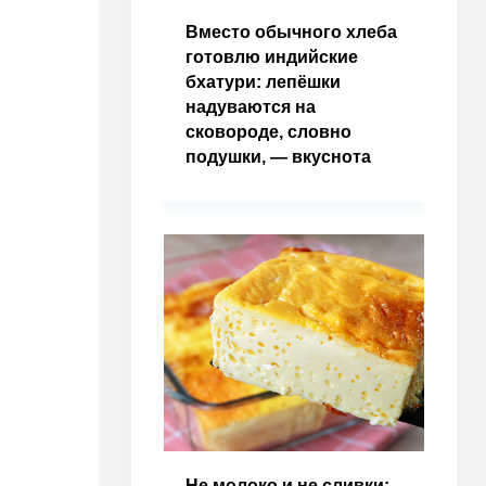
Вместо обычного хлеба
готовлю индийские
бхатури: лепёшки
надуваются на
сковороде, словно
подушки, — вкуснота
Не молоко и не сливки: