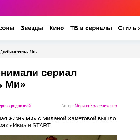
соны
Звезды
Кино
ТВ и сериалы
Стиль 
«Двойная жизнь Ми»
снимали сериал
ь Ми»
рено редакцией
Автор:
Марина Колесниченко
ая жизнь Ми» с Миланой Хаметовой вышло
мах «Иви» и START.