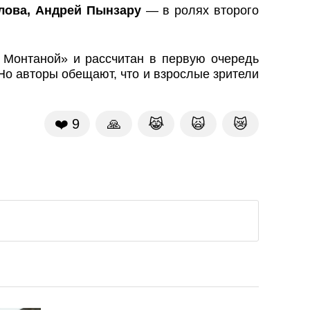
лова, Андрей Пынзару
— в ролях второго
Монтаной» и рассчитан в первую очередь
Но авторы обещают, что и взрослые зрители
❤️
9
🙏
😹
🙀
😿