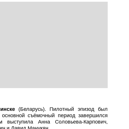
инске
(Беларусь). Пилотный эпизод был
а основной съёмочный период завершился
ом выступила Анна Соловьева-Карпович,
ч и Давид Манукян.