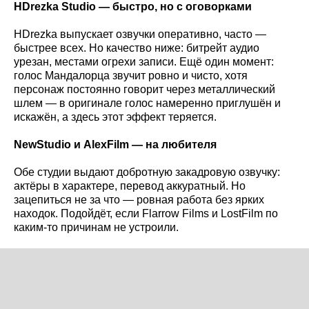
HDrezka
Studio
— быстро, но с оговорками
HDrezka выпускает озвучки оперативно, часто —
быстрее всех. Но качество ниже: битрейт аудио
урезан, местами огрехи записи. Ещё один момент:
голос Мандалорца звучит ровно и чисто, хотя
персонаж постоянно говорит через металлический
шлем — в оригинале голос намеренно приглушён и
искажён, а здесь этот эффект теряется.
NewStudio и AlexFilm — на любителя
Обе студии выдают добротную закадровую озвучку:
актёры в характере, перевод аккуратный. Но
зацепиться не за что — ровная работа без ярких
находок. Подойдёт, если Flarrow Films и LostFilm по
каким-то причинам не устроили.