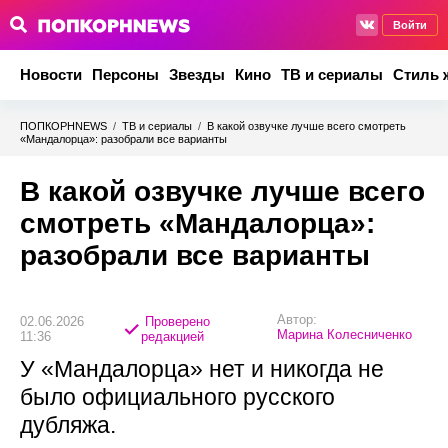
Войти
Новости
Персоны
Звезды
Кино
ТВ и сериалы
Стиль 
ПОПКОРНNEWS
/
ТВ и сериалы
/
В какой озвучке лучше всего смотреть
«Мандалорца»: разобрали все варианты
В какой озвучке лучше всего
смотреть «Мандалорца»:
разобрали все варианты
Автор:
02.06.2026
Проверено
Марина Колесниченко
11:36
редакцией
У «Мандалорца» нет и никогда не
было официального русского
дубляжа.