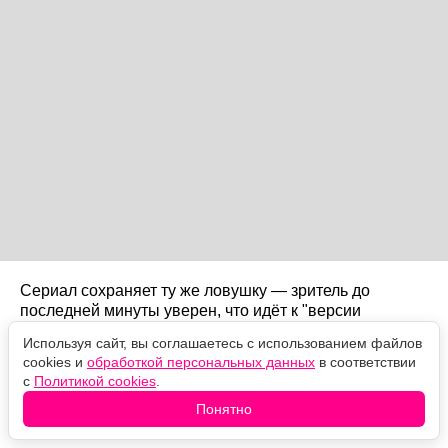
Сериал сохраняет ту же ловушку — зритель до
последней минуты уверен, что идёт к "версии
Барбары", — и в последний момент делает шаг в
Используя сайт, вы соглашаетесь с использованием файлов
сторону. Журнал Time в рецензии назвал этот твист
cookies и
обработкой персональных данных
в соответствии
шокирующим, но нелепым; часть критиков
с
Политикой cookies
.
согласилась.
Понятно
Будет ли второй сезон?