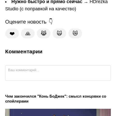
Нужно быстро и прямо сейчас
→ HDrezka
Studio (с поправкой на качество)
Оцените новость
❤️
🙏
😹
🙀
😿
Комментарии
Чем закончился "Конь БоДжек": смысл концовки со
спойлерами