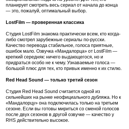
планирует смотреть весь сериал от начала до конца
— это, пожалуй, оптимальный выбор.
LostFilm
— проверенная классика
Студия LostFilm знакома практически всем, кто когда-
либо смотрел зарубежные сериалы по-русски.
Качество перевода стабильное, голоса приятные,
ошибок мало. Озвучка «Мандалорца» от LostFilm —
крепкий середняк: ничего выдающегося, но и
придраться особо не к чему. Узнаваемые голоса —
большой плюс для тех, кто привык именно к их стилю.
Red
Head
Sound
— только третий сезон
Студия Red Head Sound считается одной из
сильнейших на рынке неофициального дубляжа. Но к
«Мандалорцу» она подключилась только на третьем
сезоне. Если вы готовы мириться со сменой голосов
после двух сезонов в другой озвучке — качество у
RHS действительно высокое.