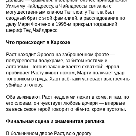
Уильяму Чайлдрессу, а Чайлдрессы связаны с
могущественным кланом Таттлов: у Таттла был
сводный брат с этой фамилией, а расследование по
делу Мари Фонтено в 1995-м прикрыл тогдашний
шериф Тед Чайлдресс.
Что происходит в Каркозе
Раст находит Эррола на заброшенном форте —
полукрепости-полухраме, забитом костями и
алтарями. Погоня заканчивается схваткой: Эррол
пробивает Расту живот ножом, Марти получает удар
топориком в грудь. Харт всё-таки успевает выстрелить
убийце в голову.
Оба выживают. Раст неделями лежит в коме, и там, по
его словам, он чувствует любовь дочери — впервые
за весь сезон герой говорит о чём-то, кроме пустоты.
Финальная сцена и знаменитая реплика
В больничном дворе Раст, всю дорогу