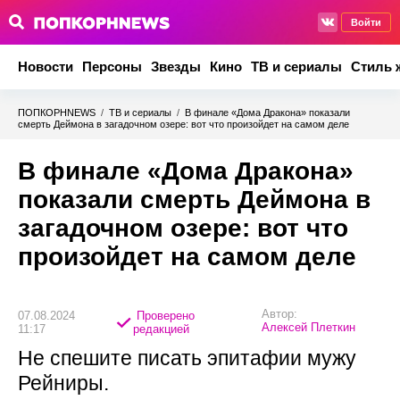
Войти
Новости
Персоны
Звезды
Кино
ТВ и сериалы
Стиль 
ПОПКОРНNEWS
/
ТВ и сериалы
/
В финале «Дома Дракона» показали
смерть Деймона в загадочном озере: вот что произойдет на самом деле
В финале «Дома Дракона»
показали смерть Деймона в
загадочном озере: вот что
произойдет на самом деле
Автор:
07.08.2024
Проверено
Алексей Плеткин
11:17
редакцией
Не спешите писать эпитафии мужу
Рейниры.