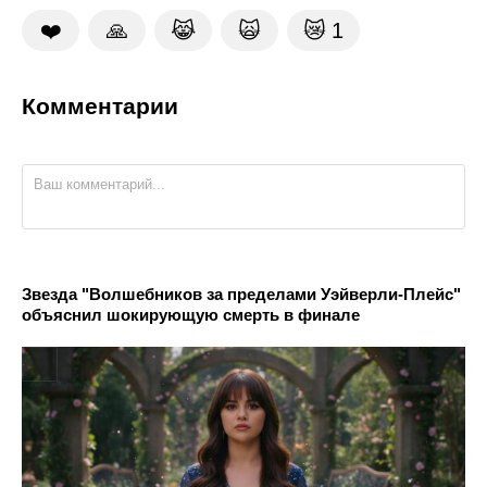
❤️
🙏
😹
🙀
😿
1
Комментарии
Звезда "Волшебников за пределами Уэйверли-Плейс"
объяснил шокирующую смерть в финале