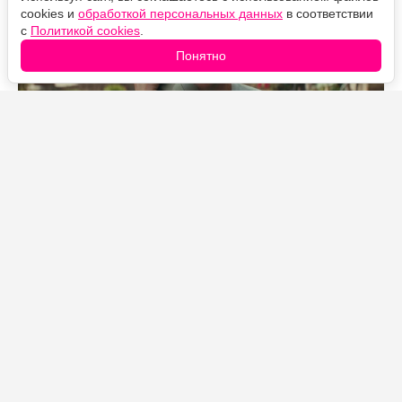
cookies и
обработкой персональных данных
в соответствии
с
Политикой cookies
.
Понятно
Источник фото: Legion-Media
Съёмки второго сезона «Я люблю Лос-Анджелес» уже
идут в Лос-Анджелесе, и Эджертон присоединился к
проекту не в одиночку — вместе с ним в списке
приглашённых актёров сразу несколько знакомых
лиц. Какие именно роли им достанутся, на HBO Max
пока не раскрывают.