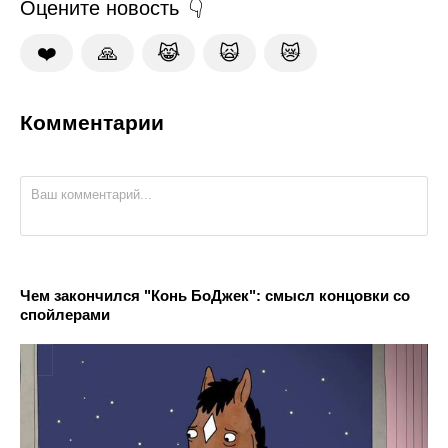
Оцените новость
❤️
🙏
😹
🙀
😿
Комментарии
Чем закончился "Конь БоДжек": смысл концовки со
спойлерами