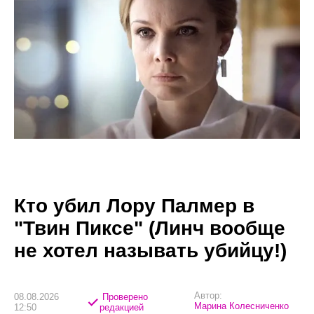
Кто убил Лору Палмер в
"Твин Пиксе" (Линч вообще
не хотел называть убийцу!)
Автор:
08.08.2026
Проверено
Марина Колесниченко
12:50
редакцией