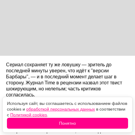
Сериал сохраняет ту же ловушку — зритель до
последней минуты уверен, что идёт к "версии
Барбары", — и в последний момент делает шаг в
сторону. Журнал Time в рецензии назвал этот твист
шокирующим, но нелепым; часть критиков
согласилась.
Используя сайт, вы соглашаетесь с использованием файлов
Будет ли второй сезон?
cookies и
обработкой персональных данных
в соответствии
с
Политикой cookies
.
Да, но это будет антология. Apple TV+ продлил проект
Понятно
ещё в июле 2024 года, съёмки второго сезона
завершились в апреле 2026-го, а точной даты