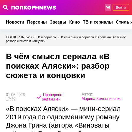
Войти
Новости
Персоны
Звезды
Кино
ТВ и сериалы
Стиль 
ПОПКОРНNEWS
/
ТВ и сериалы
/
В чём смысл сериала «В поисках Аляски»:
разбор сюжета и концовки
В чём смысл сериала «В
поисках Аляски»: разбор
сюжета и концовки
Автор:
01.06.2026
Проверено
Марина Колесниченко
17:39
редакцией
«В поисках Аляски» — мини-сериал
2019 года по одноимённому роману
Джона Грина (автора «Виноваты