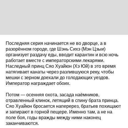
Последняя серия начинается не во дворце, а в
разорённом городе, где Шэнь Сихэ (Мэн Цзыи)
организует раздачу еды, вводит карантин и всю ночь
работает вместе с императорскими лекарями.
Наследный принц Сяо Хуайюн (Хэ Юй) в это время
натягивает канаты через разлившуюся реку, чтобы
мешки с зерном доехали до голодающих уездов.
Император награждает обоих.
Потом — осенняя охота, засада наёмников,
отравленный клинок, летящий в спину брата принца.
Сяо Хуайюн бросается наперерез, братьев похищают
и запирают в горной пещере. Именно там, а не на
поле боя, годы вражды между ними наконец
заканчиваются.