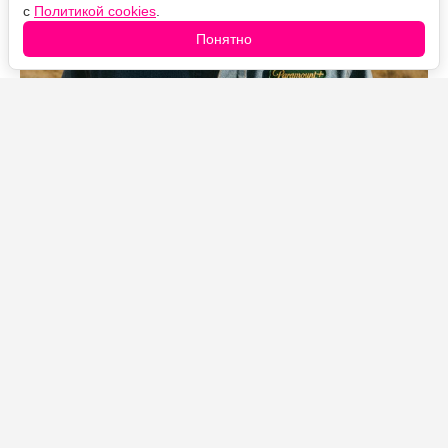
с
Политикой cookies
.
Понятно
Источник фото: Legion-Media
В первой половине 2026 года «Лэндмен» набрал
больше 12 миллиардов минут просмотра, и это при
том, что сериал состоит всего из 20 эпизодов за два
сезона. Для рейтингов Nielsen результат почти
феноменальный: обычно такие цифры собирают шоу
с сотнями серий, идущие годами.