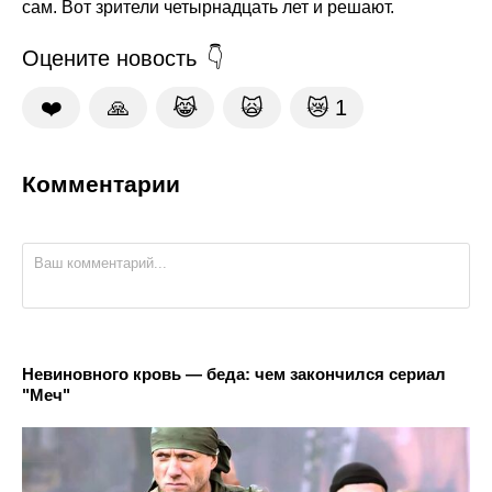
сам. Вот зрители четырнадцать лет и решают.
Оцените новость
❤️
🙏
😹
🙀
😿
1
Комментарии
Невиновного кровь — беда: чем закончился сериал
"Меч"