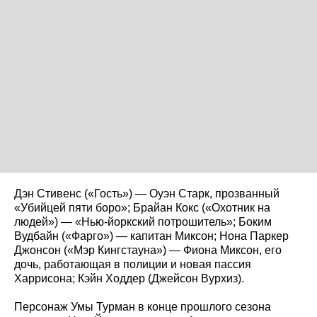
Дэн Стивенс («Гость») — Оуэн Старк, прозванный
«Убийцей пяти боро»; Брайан Кокс («Охотник на
людей») — «Нью-йоркский потрошитель»; Боким
Вудбайн («Фарго») — капитан Миксон; Нона Паркер
Джонсон («Мэр Кингстауна») — Фиона Миксон, его
дочь, работающая в полиции и новая пассия
Харрисона; Кэйн Ходдер (Джейсон Вурхиз).
Персонаж Умы Турман в конце прошлого сезона