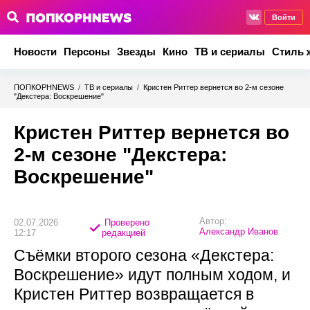
Войти
Новости
Персоны
Звезды
Кино
ТВ и сериалы
Стиль 
ПОПКОРНNEWS
/
ТВ и сериалы
/
Кристен Риттер вернется во 2‑м сезоне
"Декстера: Воскрешение"
Кристен Риттер вернется во
2‑м сезоне "Декстера:
Воскрешение"
Автор:
02.07.2026
Проверено
Александр Иванов
12:17
редакцией
Съёмки второго сезона «Декстера:
Воскрешение» идут полным ходом, и
Кристен Риттер возвращается в