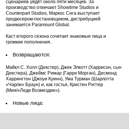
сценариев уйдёт около пяти месяцев. За
производство отвечают Showtime Studios и
Counterpart Studios, Маркос Сига выступает
продюсером-постановщиком, дистрибуцией
занимается Paramount Global.
Каст второго сезона сочетает знакомые лица и
громкие пополнения.
Возвращаются:
Майкл С. Холл (Декстер), Джек Элкотт (Харрисон, сын
Декстера), Джеймс Римар (Гарри Морган), Десмонд
Харрингтон (Джоуи Куинн), Ума Турман (Шарлотта
«Чарли» Браун) и, как гостья, Кристен Риттер
(Мия/«Леди Возмездие»).
Новые лица: