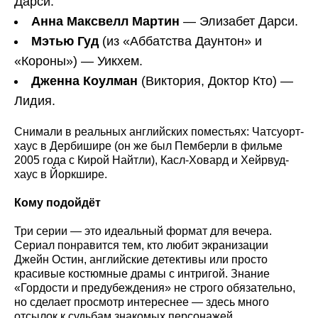
Дарси.
Анна Максвелл Мартин
— Элизабет Дарси.
Мэтью Гуд
(из «Аббатства Даунтон» и
«Короны») — Уикхем.
Дженна Коулман
(Виктория, Доктор Кто) —
Лидия.
Снимали в реальных английских поместьях: Чатсуорт-
хаус в Дербишире (он же был Пемберли в фильме
2005 года с Кирой Найтли), Касл-Ховард и Хейрвуд-
хаус в Йоркшире.
Кому подойдёт
Три серии — это идеальный формат для вечера.
Сериал понравится тем, кто любит экранизации
Джейн Остин, английские детективы или просто
красивые костюмные драмы с интригой. Знание
«Гордости и предубеждения» не строго обязательно,
но сделает просмотр интереснее — здесь много
отсылок к судьбам знакомых персонажей.