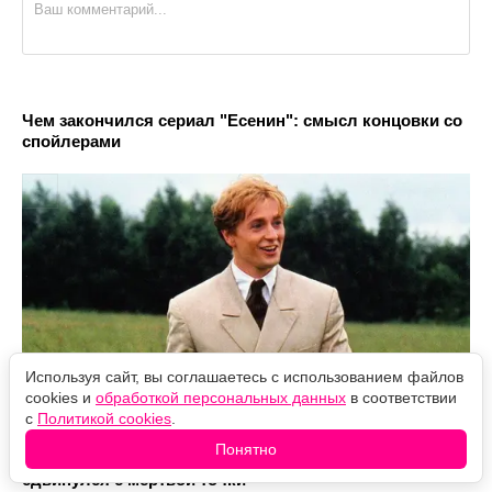
Чем закончился сериал "Есенин": смысл концовки со
спойлерами
Используя сайт, вы соглашаетесь с использованием файлов
cookies и
обработкой персональных данных
в соответствии
с
Политикой cookies
.
Понятно
Warhammer 40,000 с Генри Кавиллом наконец
сдвинулся с мёртвой точки