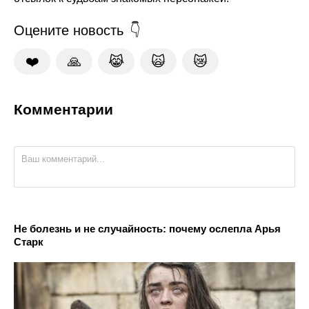
Оцените новость
❤️
🙏
😹
🙀
😿
Комментарии
Не болезнь и не случайность: почему ослепла Арья
Старк