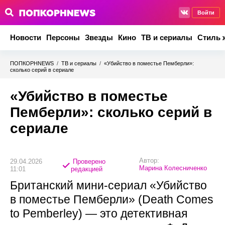
Войти
Новости
Персоны
Звезды
Кино
ТВ и сериалы
Стиль 
ПОПКОРНNEWS
/
ТВ и сериалы
/
«Убийство в поместье Пемберли»:
сколько серий в сериале
«Убийство в поместье
Пемберли»: сколько серий в
сериале
Автор:
29.04.2026
Проверено
Марина Колесниченко
11:01
редакцией
Британский мини-сериал «Убийство
в поместье Пемберли» (Death Comes
to Pemberley) — это детективная