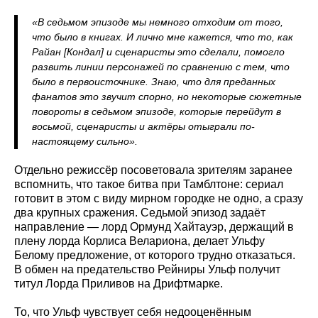
«В седьмом эпизоде мы немного отходим от того,
что было в книгах. И лично мне кажется, что то, как
Райан [Кондал] и сценаристы это сделали, помогло
развить линии персонажей по сравнению с тем, что
было в первоисточнике. Знаю, что для преданных
фанатов это звучит спорно, но некоторые сюжетные
повороты в седьмом эпизоде, которые перейдут в
восьмой, сценаристы и актёры отыграли по-
настоящему сильно».
Отдельно режиссёр посоветовала зрителям заранее
вспомнить, что такое битва при Тамблтоне: сериал
готовит в этом с виду мирном городке не одно, а сразу
два крупных сражения. Седьмой эпизод задаёт
направление — лорд Ормунд Хайтауэр, держащий в
плену лорда Корлиса Велариона, делает Ульфу
Белому предложение, от которого трудно отказаться.
В обмен на предательство Рейниры Ульф получит
титул Лорда Приливов на Дрифтмарке.
То, что Ульф чувствует себя недооценённым