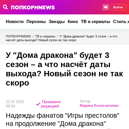
Войти
Новости
Персоны
Звезды
Кино
ТВ и сериалы
Стиль 
ПОПКОРНNEWS
/
ТВ и сериалы
/
У "Дома дракона" будет 3 сезон – а что
насчёт даты выхода? Новый сезон не так скоро
У "Дома дракона" будет 3
сезон – а что насчёт даты
выхода? Новый сезон не так
скоро
Автор:
22.07.2025
Проверено
Марина Колесниченко
09:04
редакцией
Надежды фанатов "Игры престолов"
на продолжение "Дома дракона"