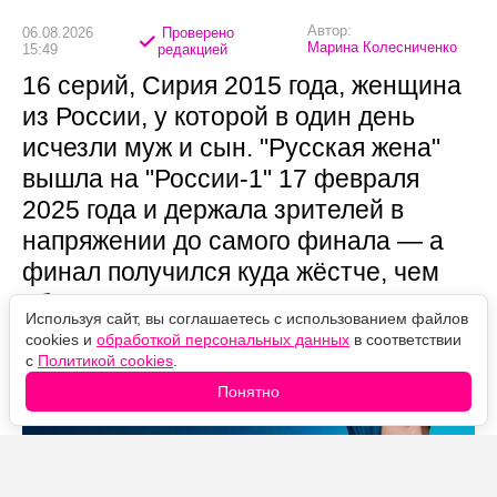
Автор:
06.08.2026
Проверено
Марина Колесниченко
15:49
редакцией
16 серий, Сирия 2015 года, женщина
из России, у которой в один день
исчезли муж и сын. "Русская жена"
вышла на "России-1" 17 февраля
2025 года и держала зрителей в
напряжении до самого финала — а
финал получился куда жёстче, чем
обещала мелодраматическая
Используя сайт, вы соглашаетесь с использованием файлов
обёртка.
cookies и
обработкой персональных данных
в соответствии
с
Политикой cookies
.
Понятно