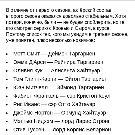
В отличие от первого сезона, актёрский состав
второго сезона оказался довольно стабильным. Хотя
потери, конечно, были — не будем спойлерить, но те,
кто смотрел серию с Кровью и Сыром, в курсе.
Поэтому список тех, кого мы увидим в третьем сезоне,
уже понятен, плюс несколько новичков:
Мэтт Смит — Деймон Таргариен
Эмма Д'Арси — Рейнира Таргариен
Оливия Кук — Алисента Хайтауэр
Том Глинн-Карни — Эйгон Таргариен
Юэн Митчелл — Эймонд Таргариен
Фабиен Франкель — сэр Кристон Коул
Рис Иванс — сэр Отто Хайтауэр
Джеймс Нортон — Ормунд Хайтауэр
Мэттью Нидхэм — лорд Ларис Стронг
Стив Туссен — лорд Корлис Веларион