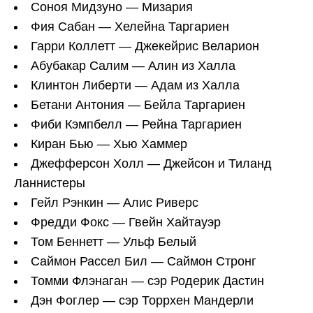
Соноя Мидзуно — Мизария
Фия Сабан — Хелейна Таргариен
Гарри Коллетт — Джекейрис Веларион
Абубакар Салим — Алин из Халла
Клинтон Либерти — Адам из Халла
Бетани Антония — Бейла Таргариен
Фиби Кэмпбелл — Рейна Таргариен
Киран Бью — Хью Хаммер
Джефферсон Холл — Джейсон и Тиланд
Ланнистеры
Гейл Рэнкин — Алис Риверс
Фредди Фокс — Гвейн Хайтауэр
Том Беннетт — Ульф Белый
Саймон Рассел Бил — Саймон Стронг
Томми Флэнаган — сэр Родерик Дастин
Дэн Фоглер — сэр Торрхен Мандерли