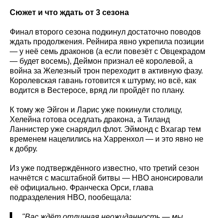
Сюжет и что ждать от 3 сезона
Финал второго сезона подкинул достаточно поводов
ждать продолжения. Рейнира явно укрепила позиции
— у неё семь драконов (а если повезёт с Овцекрадом
— будет восемь), Деймон признал её королевой, а
война за Железный трон переходит в активную фазу.
Королевская гавань готовится к штурму, но всё, как
водится в Вестеросе, вряд ли пройдёт по плану.
К тому же Эйгон и Ларис уже покинули столицу,
Хелейна готова оседлать дракона, а Тиланд
Ланнистер уже снарядил флот. Эймонд с Вхагар тем
временем нацелились на Харренхол — и это явно не
к добру.
Из уже подтверждённого известно, что третий сезон
начнётся с масштабной битвы — HBO анонсировали
её официально. Франческа Орси, глава
подразделения HBO, пообещала:
"Вас ждёт отличная неожиданность — мы