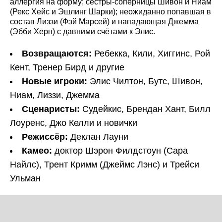
аллергия на форму; сёстры-соперницы Шивон и Ниам
(Рекс Хейс и Эшлинг Шарки); неожиданно попавшая в
состав Лиззи (Фэй Марсей) и нападающая Джемма
(Эбби Херн) с давними счётами к Элис.
Возвращаются:
Ребекка, Кили, Хиггинс, Рой
Кент, Тренер Бирд и другие
Новые игроки:
Элис Чилтон, Бутс, Шивон,
Ниам, Лиззи, Джемма
Сценаристы:
Судейкис, Брендан Хант, Билл
Лоуренс, Джо Келли и новички
Режиссёр:
Деклан Лауни
Камео:
доктор Шэрон Филдстоун (Сара
Найлс), Трент Кримм (Джеймс Лэнс) и Трейси
Ульман