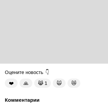
Оцените новость
❤️
🙏
😹
1
🙀
😿
Комментарии