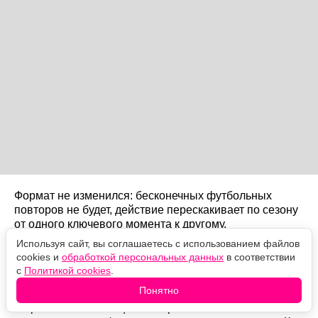
Формат не изменился: бесконечных футбольных
повторов не будет, действие перескакивает по сезону
от одного ключевого момента к другому.
Используя сайт, вы соглашаетесь с использованием файлов
cookies и
обработкой персональных данных
в соответствии
Всё ещё работает?
с
Политикой cookies
.
Понятно
По сути — да. Диалоги всё так же мечутся между
откровенной похабщиной и трогательными