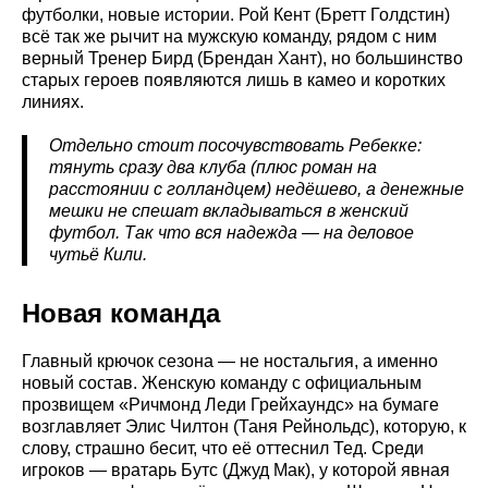
футболки, новые истории. Рой Кент (Бретт Голдстин)
всё так же рычит на мужскую команду, рядом с ним
верный Тренер Бирд (Брендан Хант), но большинство
старых героев появляются лишь в камео и коротких
линиях.
Отдельно стоит посочувствовать Ребекке:
тянуть сразу два клуба (плюс роман на
расстоянии с голландцем) недёшево, а денежные
мешки не спешат вкладываться в женский
футбол. Так что вся надежда — на деловое
чутьё Кили.
Новая команда
Главный крючок сезона — не ностальгия, а именно
новый состав. Женскую команду с официальным
прозвищем «Ричмонд Леди Грейхаундс» на бумаге
возглавляет Элис Чилтон (Таня Рейнольдс), которую, к
слову, страшно бесит, что её оттеснил Тед. Среди
игроков — вратарь Бутс (Джуд Мак), у которой явная