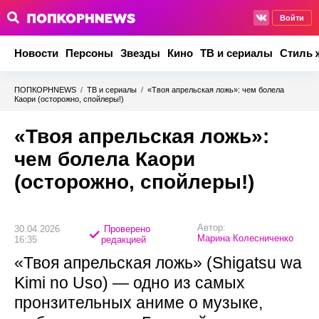
Войти
Новости
Персоны
Звезды
Кино
ТВ и сериалы
Стиль 
ПОПКОРНNEWS
/
ТВ и сериалы
/
«Твоя апрельская ложь»: чем болела
Каори (осторожно, спойлеры!)
«Твоя апрельская ложь»:
чем болела Каори
(осторожно, спойлеры!)
Автор:
30.04.2026
Проверено
Марина Колесниченко
16:35
редакцией
«Твоя апрельская ложь» (Shigatsu wa
Kimi no Uso) — одно из самых
пронзительных аниме о музыке,