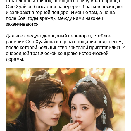
отравленный клинок, летящий в спину брата принца.
Сяо Хуайюн бросается наперерез, братьев похищают
и запирают в горной пещере. Именно там, а не на
поле боя, годы вражды между ними наконец
заканчиваются.
Дальше следует дворцовый переворот, тяжёлое
ранение Сяо Хуайюна и сцена прощания под снегом,
после которой большинство зрителей приготовились к
очередной трагической концовке исторической
дорамы.