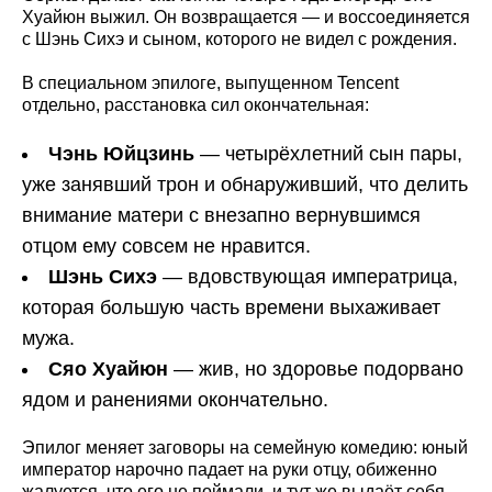
Хуайюн выжил. Он возвращается — и воссоединяется
с Шэнь Сихэ и сыном, которого не видел с рождения.
В специальном эпилоге, выпущенном Tencent
отдельно, расстановка сил окончательная:
Чэнь Юйцзинь
— четырёхлетний сын пары,
уже занявший трон и обнаруживший, что делить
внимание матери с внезапно вернувшимся
отцом ему совсем не нравится.
Шэнь Сихэ
— вдовствующая императрица,
которая большую часть времени выхаживает
мужа.
Сяо Хуайюн
— жив, но здоровье подорвано
ядом и ранениями окончательно.
Эпилог меняет заговоры на семейную комедию: юный
император нарочно падает на руки отцу, обиженно
жалуется, что его не поймали, и тут же выдаёт себя