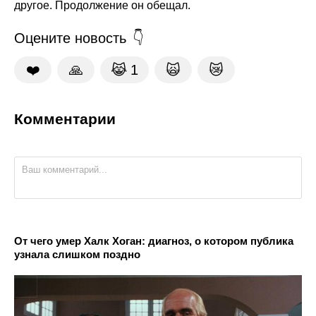
другое. Продолжение он обещал.
Оцените новость
❤️
🙏
😹
1
🙀
😿
Комментарии
От чего умер Халк Хоган: диагноз, о котором публика
узнала слишком поздно