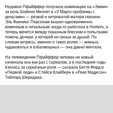
Недавно Пфайффер получила номинацию на «Эмми»
за роль Шайенн Миллет в «У Марго проблемы с
деньгами» — резкой и хитроватой матери героини
Эль Фаннинг. Персонаж вышел одновременно
комичным и печальным: когда-то работала в Hooters, а
теперь мечется между показным блеском и попытками
помочь дочери, у которой ни гроша за душой. По
словам актрисы, именно о таких ролях — земных,
чудаковатых и взбалмошных — она давно мечтала.
На телевидении Пфайффер человек не новый:
начинала она как раз с сериалов, а в последние годы
взялась за серьёзные роли — сыграла Бетти Форд в
«Первой леди» и Стейси Клайберн в «Реке Мадисон»
Тейлора Шеридана.