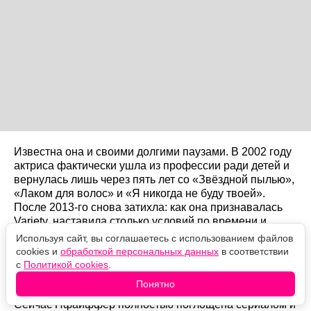
Известна она и своими долгими паузами. В 2002 году
актриса фактически ушла из профессии ради детей и
вернулась лишь через пять лет со «Звёздной пылью»,
«Лаком для волос» и «Я никогда не буду твоей».
После 2013-го снова затихла: как она признавалась
Variety, наставила столько условий по времени и
месту съёмок, что
«стала практически
Используя сайт, вы соглашаетесь с использованием файлов
ненанимаемой»
. К 2017 году её вернули «Убийство в
cookies и
обработкой персональных данных
в соответствии
„Восточном экспрессе“», «мама!» и другие проекты, а
с
Политикой cookies
.
позже она мелькнула в фильмах о Человеке-муравье.
Понятно
Сейчас Пфайффер полностью поглощена сериалом и