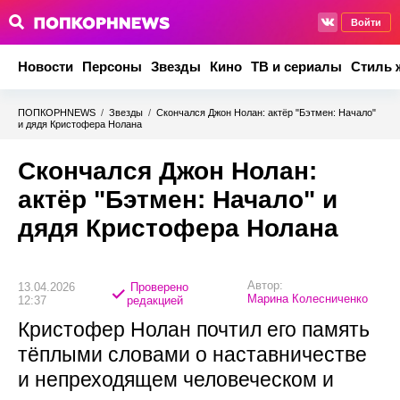
Войти
Новости
Персоны
Звезды
Кино
ТВ и сериалы
Стиль 
ПОПКОРНNEWS
/
Звезды
/
Скончался Джон Нолан: актёр "Бэтмен: Начало"
и дядя Кристофера Нолана
Скончался Джон Нолан:
актёр "Бэтмен: Начало" и
дядя Кристофера Нолана
Автор:
13.04.2026
Проверено
Марина Колесниченко
12:37
редакцией
Кристофер Нолан почтил его память
тёплыми словами о наставничестве
и непреходящем человеческом и