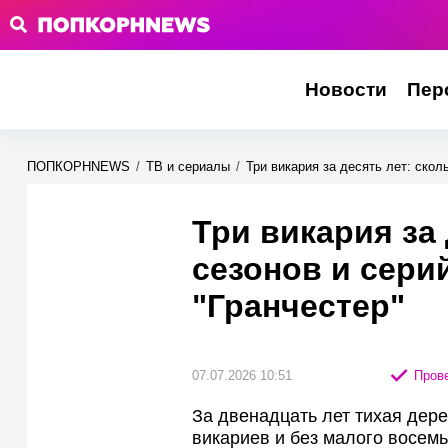
Новости
Пер
ПОПКОРНNEWS
/
ТВ и сериалы
/
Три викария за десять лет: скол
Три викария за 
сезонов и сери
"Гранчестер"
07.07.2026 10:51
Прове
За двенадцать лет тихая дер
викариев и без малого восемь