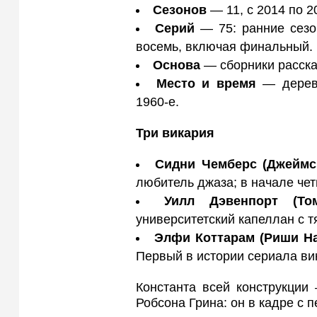
Сезонов
— 11, с 2014 по 2
Серий
— 75: ранние сезо
восемь, включая финальный.
Основа
— сборники расска
Место и время
— деревн
1960-е.
Три викария
Сидни Чемберс (Джеймс
любитель джаза; в начале чет
Уилл Дэвенпорт (То
университетский капеллан с
Элфи Коттарам (Риши Н
Первый в истории сериала ви
Константа всей конструкции
Робсона Грина: он в кадре с 