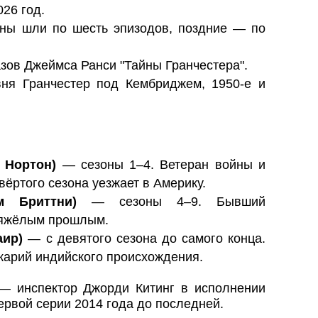
026 год.
ны шли по шесть эпизодов, поздние — по
зов Джеймса Ранси "Тайны Гранчестера".
я Гранчестер под Кембриджем, 1950-е и
 Нортон)
— сезоны 1–4. Ветеран войны и
вёртого сезона уезжает в Америку.
м Бриттни)
— сезоны 4–9. Бывший
 тяжёлым прошлым.
аир)
— с девятого сезона до самого конца.
карий индийского происхождения.
 — инспектор Джорди Китинг в исполнении
первой серии 2014 года до последней.