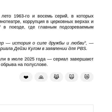
лето 1963-го и восемь серий, в которых
инотеатре, коррупция в церковных верхах и
ы" в поезде, где главным подозреваемым
ер — история о силе дружбы и любви", —
риала Дейзи Кулэм в заявлении для PBS
.
или в июле 2025 года — сериал завершают
 обрыва на полуслове.
❤️
🙏
😹
🙀
😿