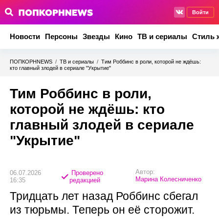
Войти
Новости
Персоны
Звезды
Кино
ТВ и сериалы
Стиль 
ПОПКОРНNEWS
/
ТВ и сериалы
/
Тим Роббинс в роли, которой не ждёшь:
кто главный злодей в сериале "Укрытие"
Тим Роббинс в роли,
которой не ждёшь: кто
главный злодей в сериале
"Укрытие"
Автор:
06.07.2026
Проверено
Марина Колесниченко
16:35
редакцией
Тридцать лет назад Роббинс сбегал
из тюрьмы. Теперь он её сторожит.