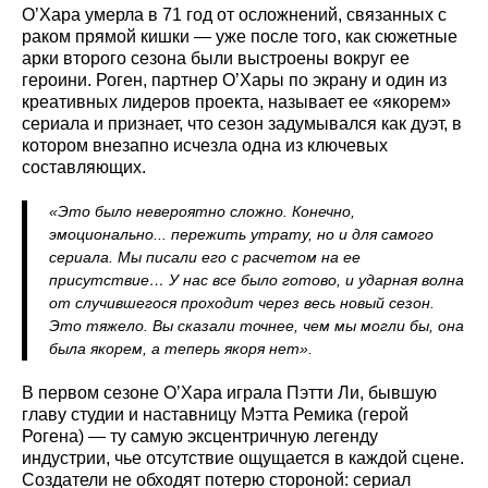
О’Хара умерла в 71 год от осложнений, связанных с
раком прямой кишки — уже после того, как сюжетные
арки второго сезона были выстроены вокруг ее
героини. Роген, партнер О’Хары по экрану и один из
креативных лидеров проекта, называет ее «якорем»
сериала и признает, что сезон задумывался как дуэт, в
котором внезапно исчезла одна из ключевых
составляющих.
«Это было невероятно сложно. Конечно,
эмоционально... пережить утрату, но и для самого
сериала. Мы писали его с расчетом на ее
присутствие… У нас все было готово, и ударная волна
от случившегося проходит через весь новый сезон.
Это тяжело. Вы сказали точнее, чем мы могли бы, она
была якорем, а теперь якоря нет».
В первом сезоне О’Хара играла Пэтти Ли, бывшую
главу студии и наставницу Мэтта Ремика (герой
Рогена) — ту самую эксцентричную легенду
индустрии, чье отсутствие ощущается в каждой сцене.
Создатели не обходят потерю стороной: сериал