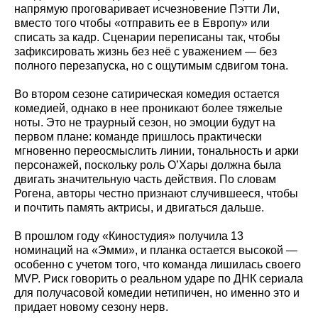
напрямую проговаривает исчезновение Пэтти Ли,
вместо того чтобы «отправить ее в Европу» или
списать за кадр. Сценарии переписаны так, чтобы
зафиксировать жизнь без неё с уважением — без
полного перезапуска, но с ощутимым сдвигом тона.
Во втором сезоне сатирическая комедия остается
комедией, однако в нее проникают более тяжелые
ноты. Это не траурный сезон, но эмоции будут на
первом плане: команде пришлось практически
мгновенно переосмыслить линии, тональность и арки
персонажей, поскольку роль О’Хары должна была
двигать значительную часть действия. По словам
Рогена, авторы честно признают случившееся, чтобы
и почтить память актрисы, и двигаться дальше.
В прошлом году «Киностудия» получила 13
номинаций на «Эмми», и планка остается высокой —
особенно с учетом того, что команда лишилась своего
MVP. Риск говорить о реальном ударе по ДНК сериала
для получасовой комедии нетипичен, но именно это и
придает новому сезону нерв.