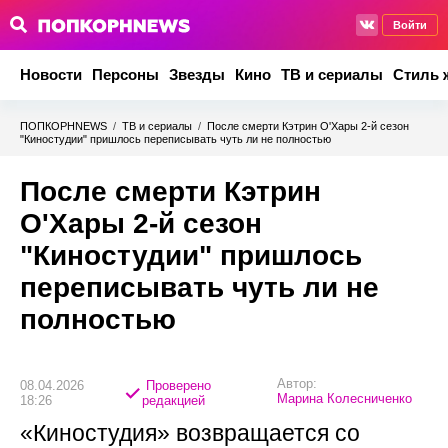
Войти
Новости
Персоны
Звезды
Кино
ТВ и сериалы
Стиль 
ПОПКОРНNEWS
/
ТВ и сериалы
/
После смерти Кэтрин О'Хары 2-й сезон
"Киностудии" пришлось переписывать чуть ли не полностью
После смерти Кэтрин
О'Хары 2-й сезон
"Киностудии" пришлось
переписывать чуть ли не
полностью
Автор:
08.04.2026
Проверено
Марина Колесниченко
18:26
редакцией
«Киностудия» возвращается со