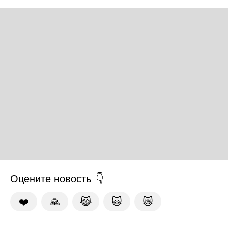
Оцените новость
❤️
🙏
😹
🙀
😿