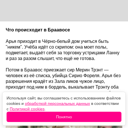
Что происходит в Браавосе
Арья приходит в Чёрно-белый дом учиться быть
"никем". Учёба идёт со скрипом: она моет полы,
подметает, выдаёт себя за торговку устрицами Ланну
и раз за разом слышит, что ещё не готова.
Потом в Браавос приезжает сир Мерин Трэнт —
человек из её списка, убийца Сирио Фореля. Арья без
разрешения крадёт из Зала ликов чужое лицо,
приходит под ним в бордель, выкалывает Трэнту оба
глаза, наносит несколько ударов и называет своё
Используя сайт, вы соглашаетесь с использованием файлов
настоящее имя, прежде чем перерезать ему горло.
cookies и
обработкой персональных данных
в соответствии
с
Политикой cookies
.
Понятно