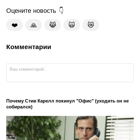
Оцените новость
❤️
🙏
😹
🙀
😿
Комментарии
Почему Стив Карелл покинул "Офис" (уходить он не
собирался)