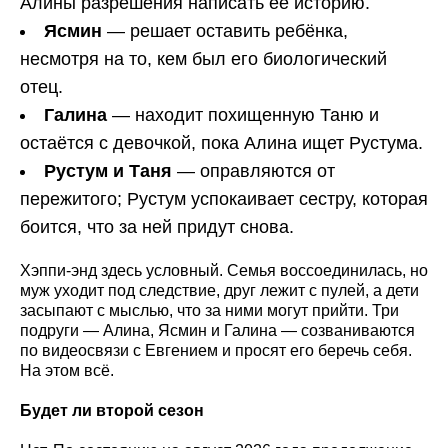
Алины разрешения написать её историю.
Ясмин
— решает оставить ребёнка,
несмотря на то, кем был его биологический
отец.
Галина
— находит похищенную Таню и
остаётся с девочкой, пока Алина ищет Рустума.
Рустум и Таня
— оправляются от
пережитого; Рустум успокаивает сестру, которая
боится, что за ней придут снова.
Хэппи-энд здесь условный. Семья воссоединилась, но
муж уходит под следствие, друг лежит с пулей, а дети
засыпают с мыслью, что за ними могут прийти. Три
подруги — Алина, Ясмин и Галина — созваниваются
по видеосвязи с Евгением и просят его беречь себя.
На этом всё.
Будет ли второй сезон