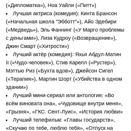
(«Дипломатка»), Ноа Уайли («Питт»)
Лучшая актриса (комедия): Кинта Брансон
(«Начальная школа "Эбботт"»), Айо Эдебири
(«Медведь»), Эль Фаннинг («У Марго проблемы
с деньгами»), Лиза Кудроу («Возвращение»),
Джин Смарт («Хитрости»)
Лучший актёр (комедия): Яхья Абдул-Матин
II («Чудо-человек»), Стив Карелл («Рустер»),
Мэттью Риз («Бухта вдов»), Джейсон Сигел
(«Терапия»), Мартин Шорт («Убийства в одном
здании»)
Лучший мини-сериал или антология: «Во
всём виновата она», «Чудовище внутри меня»,
«Грызня», «ГКС. Сент-Луис», «История любви»
Лучший телефильм: «Главы государств»,
«Скучаю по тебе, люблю тебя», «Отпуск на