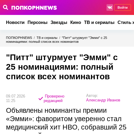
Войти
Новости
Персоны
Звезды
Кино
ТВ и сериалы
Стиль 
ПОПКОРНNEWS
/
ТВ и сериалы
/
"Питт" штурмует "Эмми" с 25
номинациями: полный список всех номинантов
"Питт" штурмует "Эмми" с
25 номинациями: полный
список всех номинантов
Автор:
09.07.2026
Проверено
Александр Иванов
11:25
редакцией
Объявлены номинанты премии
«Эмми»: фаворитом уверенно стал
медицинский хит HBO, собравший 25