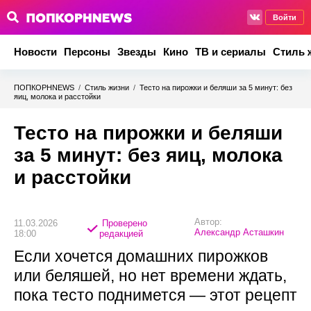
Войти
Новости
Персоны
Звезды
Кино
ТВ и сериалы
Стиль 
ПОПКОРНNEWS
/
Стиль жизни
/
Тесто на пирожки и беляши за 5 минут: без
яиц, молока и расстойки
Тесто на пирожки и беляши
за 5 минут: без яиц, молока
и расстойки
Автор:
11.03.2026
Проверено
Александр Асташкин
18:00
редакцией
Если хочется домашних пирожков
или беляшей, но нет времени ждать,
пока тесто поднимется — этот рецепт