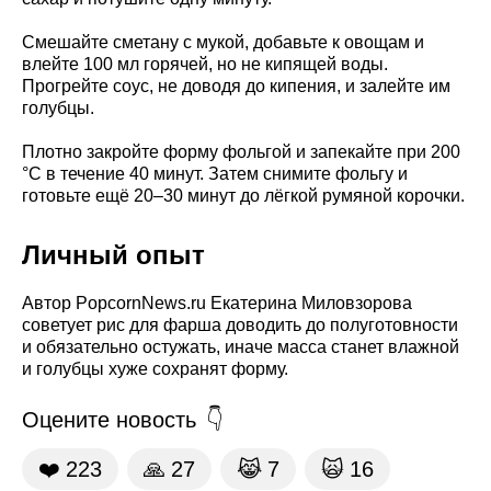
Смешайте сметану с мукой, добавьте к овощам и
влейте 100 мл горячей, но не кипящей воды.
Прогрейте соус, не доводя до кипения, и залейте им
голубцы.
Плотно закройте форму фольгой и запекайте при 200
°C в течение 40 минут. Затем снимите фольгу и
готовьте ещё 20–30 минут до лёгкой румяной корочки.
Личный опыт
Автор PopcornNews.ru Екатерина Миловзорова
советует рис для фарша доводить до полуготовности
и обязательно остужать, иначе масса станет влажной
и голубцы хуже сохранят форму.
Оцените новость
❤️
223
🙏
27
😹
7
🙀
16