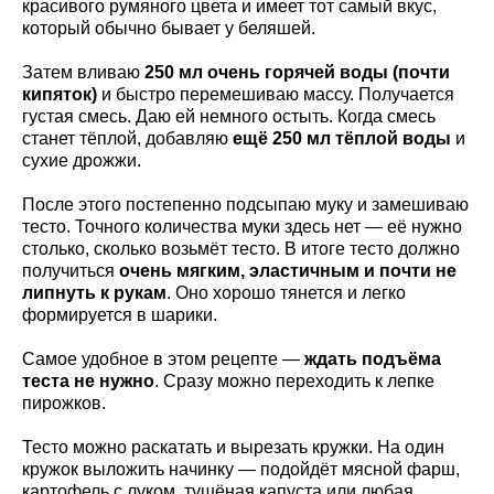
красивого румяного цвета и имеет тот самый вкус,
который обычно бывает у беляшей.
Затем вливаю
250 мл очень горячей воды (почти
кипяток)
и быстро перемешиваю массу. Получается
густая смесь. Даю ей немного остыть. Когда смесь
станет тёплой, добавляю
ещё 250 мл тёплой воды
и
сухие дрожжи.
После этого постепенно подсыпаю муку и замешиваю
тесто. Точного количества муки здесь нет — её нужно
столько, сколько возьмёт тесто. В итоге тесто должно
получиться
очень мягким, эластичным и почти не
липнуть к рукам
. Оно хорошо тянется и легко
формируется в шарики.
Самое удобное в этом рецепте —
ждать подъёма
теста не нужно
. Сразу можно переходить к лепке
пирожков.
Тесто можно раскатать и вырезать кружки. На один
кружок выложить начинку — подойдёт мясной фарш,
картофель с луком, тушёная капуста или любая