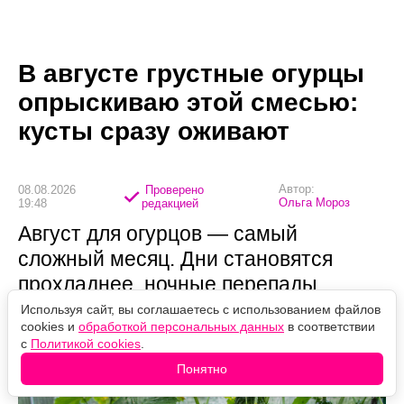
В августе грустные огурцы
опрыскиваю этой смесью:
кусты сразу оживают
Автор:
08.08.2026
Проверено
Ольга Мороз
19:48
редакцией
Август для огурцов — самый
сложный месяц. Дни становятся
прохладнее, ночные перепады
температуры усиливаются, а
Используя сайт, вы соглашаетесь с использованием файлов
cookies и
обработкой персональных данных
в соответствии
растения постепенно начинают
с
Политикой cookies
.
стареть.
Понятно