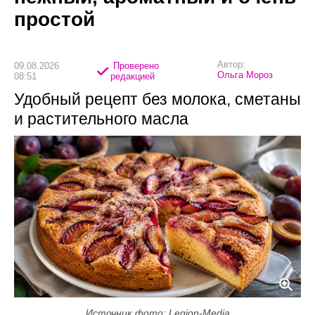
простой
Автор:
09.08.2026
Проверено
Ольга Мороз
08:51
редакцией
Удобный рецепт без молока, сметаны
и растительного масла
Источник фото: Legion-Media