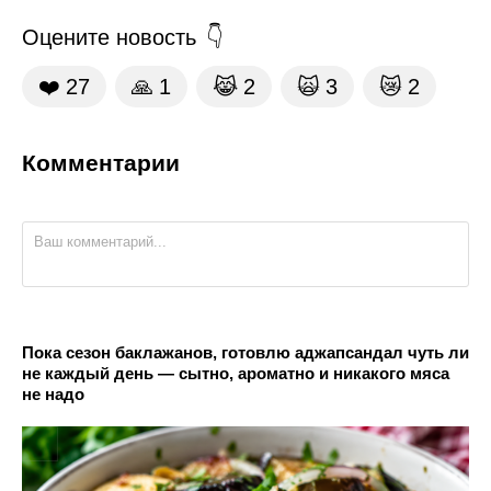
Оцените новость
❤️
27
🙏
1
😹
2
🙀
3
😿
2
Комментарии
Пока сезон баклажанов, готовлю аджапсандал чуть ли
не каждый день — сытно, ароматно и никакого мяса
не надо