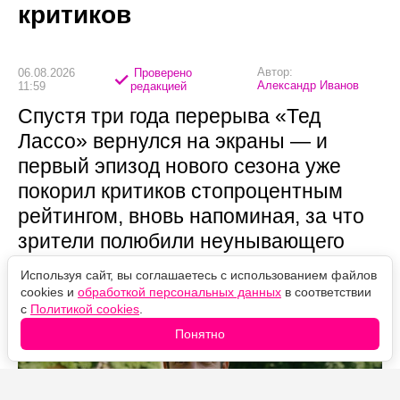
критиков
Автор:
06.08.2026
Проверено
Александр Иванов
11:59
редакцией
Спустя три года перерыва «Тед
Лассо» вернулся на экраны — и
первый эпизод нового сезона уже
покорил критиков стопроцентным
рейтингом, вновь напоминая, за что
зрители полюбили неунывающего
тренера.
Используя сайт, вы соглашаетесь с использованием файлов
cookies и
обработкой персональных данных
в соответствии
с
Политикой cookies
.
Понятно