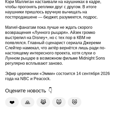
Кэри Маллиган настаивали на наушниках в кадре,
чтобы прогонять реплики друг с другом. В итоге
наушники пришлось вручную вычищать на
постпродакшене — бюджет, разумеется, подрос.
Marvel-фанатам пока лучше не ждать скорого
возвращения «Лунного рыцаря». Айзек громко
выстрелил на Disney+, но с тех пор в КВМ не
появлялся. Главный сценарист сериала Джереми
Слейтер намекал, что актёр вернётся лишь ради по-
настоящему интересного проекта, хотя слухи о
Лунном рыцаре в возможном фильме Midnight Sons
регулярно всплывают заново.
Эфир церемонии «Эмми» состоится 14 сентября 2026
года на NBC и Peacock.
Оцените новость
❤️
🙏
😹
🙀
😿