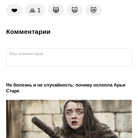
❤️
🙏
1
😹
🙀
😿
Комментарии
Не болезнь и не случайность: почему ослепла Арья
Старк