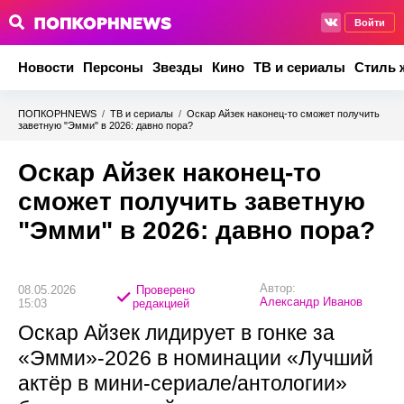
Войти
Новости
Персоны
Звезды
Кино
ТВ и сериалы
Стиль 
ПОПКОРНNEWS
/
ТВ и сериалы
/
Оскар Айзек наконец-то сможет получить
заветную "Эмми" в 2026: давно пора?
Оскар Айзек наконец-то
сможет получить заветную
"Эмми" в 2026: давно пора?
Автор:
08.05.2026
Проверено
Александр Иванов
15:03
редакцией
Оскар Айзек лидирует в гонке за
«Эмми»‑2026 в номинации «Лучший
актёр в мини‑сериале/антологии»