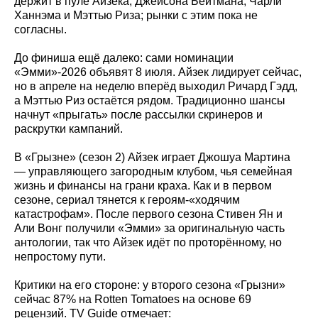
держит в пуле Айзека, Джейсона Бейтмана, Чарли
Ханнэма и Мэттью Риза; рынки с этим пока не
согласны.
До финиша ещё далеко: сами номинации
«Эмми»-2026 объявят 8 июля. Айзек лидирует сейчас,
но в апреле на неделю вперёд выходил Ричард Гэдд,
а Мэттью Риз остаётся рядом. Традиционно шансы
начнут «прыгать» после рассылки скринеров и
раскрутки кампаний.
В «Грызне» (сезон 2) Айзек играет Джошуа Мартина
— управляющего загородным клубом, чья семейная
жизнь и финансы на грани краха. Как и в первом
сезоне, сериал тянется к героям-«ходячим
катастрофам». После первого сезона Стивен Ян и
Али Вонг получили «Эмми» за оригинальную часть
антологии, так что Айзек идёт по проторённому, но
непростому пути.
Критики на его стороне: у второго сезона «Грызни»
сейчас 87% на Rotten Tomatoes на основе 69
рецензий. TV Guide отмечает: