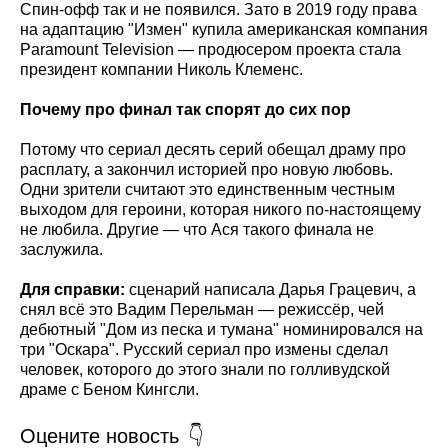
Спин-офф так и не появился. Зато в 2019 году права
на адаптацию "Измен" купила американская компания
Paramount Television — продюсером проекта стала
президент компании Николь Клеменс.
Почему про финал так спорят до сих пор
Потому что сериал десять серий обещал драму про
расплату, а закончил историей про новую любовь.
Одни зрители считают это единственным честным
выходом для героини, которая никого по-настоящему
не любила. Другие — что Ася такого финала не
заслужила.
Для справки:
сценарий написала Дарья Грацевич, а
снял всё это Вадим Перельман — режиссёр, чей
дебютный "Дом из песка и тумана" номинировался на
три "Оскара". Русский сериал про измены сделал
человек, которого до этого знали по голливудской
драме с Беном Кингсли.
Оцените новость