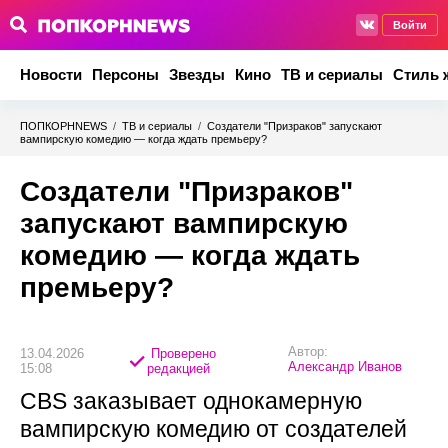
Войти
Новости
Персоны
Звезды
Кино
ТВ и сериалы
Стиль 
ПОПКОРНNEWS
/
ТВ и сериалы
/
Создатели "Призраков" запускают
вампирскую комедию — когда ждать премьеру?
Создатели "Призраков"
запускают вампирскую
комедию — когда ждать
премьеру?
Автор:
13.04.2026
Проверено
Александр Иванов
15:08
редакцией
CBS заказывает однокамерную
вампирскую комедию от создателей