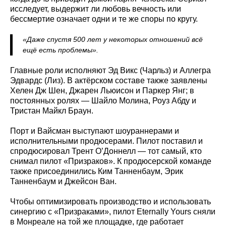
исследует, выдержит ли любовь вечность или
бессмертие означает одни и те же споры по кругу.
«Даже спустя 500 лет у некоторых отношений всё
ещё есть проблемы».
Главные роли исполняют Эд Викс (Чарльз) и Аллегра
Эдвардс (Лиз). В актёрском составе также заявлены
Хелен Дж Шен, Джарен Льюисон и Паркер Янг; в
постоянных ролях — Шайло Молина, Роуз Абду и
Тристан Майкл Браун.
Порт и Вайсман выступают шоураннерами и
исполнительными продюсерами. Пилот поставил и
спродюсировал Трент О’Доннелл — тот самый, кто
снимал пилот «Призраков». К продюсерской команде
также присоединились Ким Танненбаум, Эрик
Танненбаум и Джейсон Ван.
Чтобы оптимизировать производство и использовать
синергию с «Призраками», пилот Eternally Yours сняли
в Монреале на той же площадке, где работает