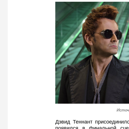
Источ
Дэвид Теннант присоединился
появился в финальной сце