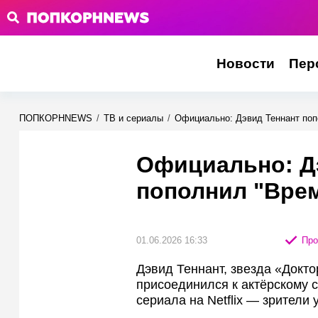
Новости
Пер
ПОПКОРНNEWS
/
ТВ и сериалы
/
Официально: Дэвид Теннант поп
Официально: Д
пополнил "Врем
01.06.2026 16:33
Про
Дэвид Теннант, звезда «Докто
присоединился к актёрскому 
сериала на Netflix — зрители