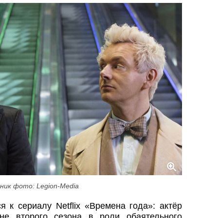
ник фото: Legion-Media
 к сериалу Netflix «Времена года»: актёр
не второго сезона в роли обаятельного