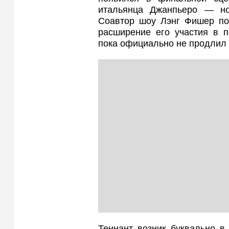
итальянца Джанпьеро — но
Соавтор шоу Лэнг Фишер под
расширение его участия в по
пока официально не продлил 
Теннант возник буквально в