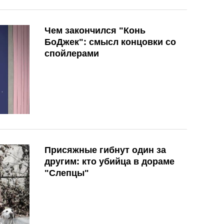
Чем закончился "Конь
БоДжек": смысл концовки со
спойлерами
Присяжные гибнут один за
другим: кто убийца в дораме
"Слепцы"