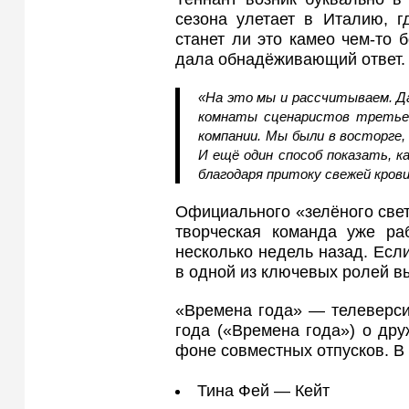
сезона улетает в Италию, г
станет ли это камео чем‑то
дала обнадёживающий ответ.
«На это мы и рассчитываем. Да
комнаты сценаристов третьег
компании. Мы были в восторге,
И ещё один способ показать, к
благодаря притоку свежей крови
Официального «зелёного света
творческая команда уже ра
несколько недель назад. Есл
в одной из ключевых ролей в
«Времена года» — телеверс
года («Времена года») о дру
фоне совместных отпусков. В 
Тина Фей — Кейт