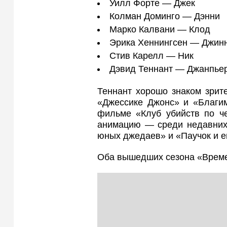
Уилл Форте — Джек
Колман Доминго — Дэнни
Марко Калвани — Клод
Эрика Хеннингсен — Джин
Стив Карелл — Ник
Дэвид Теннант — Джанпье
Теннант хорошо знаком зрит
«Джессике Джонс» и «Благим
фильме «Клуб убийств по че
анимацию — среди недавних
юных джедаев» и «Паучок и е
Оба вышедших сезона «Времен