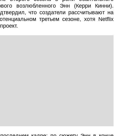
вого возлюбленного Энн (Керри Кинни).
твердил, что создатели рассчитывают на
тенциальном третьем сезоне, хотя Netflix
проект.
 последнем кадре: по сюжету Энн в конце