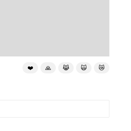
❤️
🙏
😹
🙀
😿