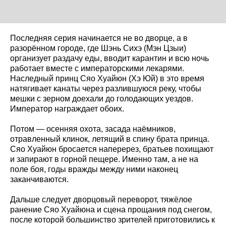
Последняя серия начинается не во дворце, а в
разорённом городе, где Шэнь Сихэ (Мэн Цзыи)
организует раздачу еды, вводит карантин и всю ночь
работает вместе с императорскими лекарями.
Наследный принц Сяо Хуайюн (Хэ Юй) в это время
натягивает канаты через разлившуюся реку, чтобы
мешки с зерном доехали до голодающих уездов.
Император награждает обоих.
Потом — осенняя охота, засада наёмников,
отравленный клинок, летящий в спину брата принца.
Сяо Хуайюн бросается наперерез, братьев похищают
и запирают в горной пещере. Именно там, а не на
поле боя, годы вражды между ними наконец
заканчиваются.
Дальше следует дворцовый переворот, тяжёлое
ранение Сяо Хуайюна и сцена прощания под снегом,
после которой большинство зрителей приготовились к