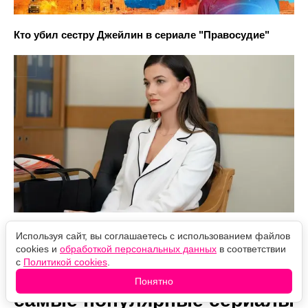
Кто убил сестру Джейлин в сериале "Правосудие"
Используя сайт, вы соглашаетесь с использованием файлов
cookies и
обработкой персональных данных
в соответствии
с
Политикой cookies
.
"Лэндмен" пробился в
Понятно
самые популярные сериалы