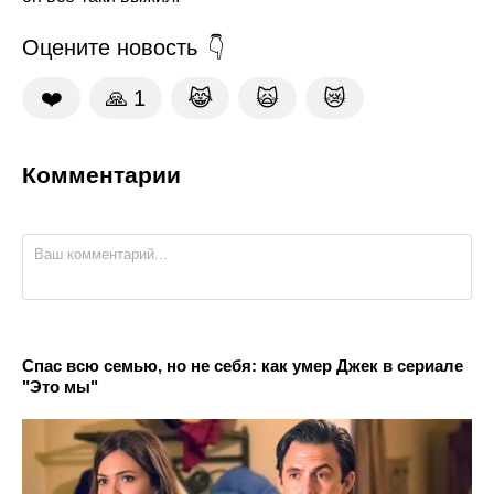
Оцените новость
❤️
🙏
1
😹
🙀
😿
Комментарии
Спас всю семью, но не себя: как умер Джек в сериале
"Это мы"