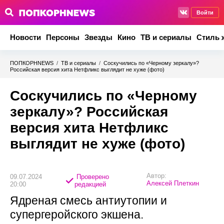
Войти
Новости
Персоны
Звезды
Кино
ТВ и сериалы
Стиль 
ПОПКОРНNEWS
/
ТВ и сериалы
/
Соскучились по «Черному зеркалу»?
Российская версия хита Нетфликс выглядит не хуже (фото)
Соскучились по «Черному
зеркалу»? Российская
версия хита Нетфликс
выглядит не хуже (фото)
Автор:
09.07.2024
Проверено
Алексей Плеткин
20:00
редакцией
Ядреная смесь антиутопии и
супергеройского экшена.