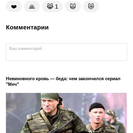
❤️
🙏
😹
1
🙀
😿
Комментарии
Невиновного кровь — беда: чем закончился сериал
"Меч"