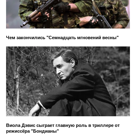
Чем закончились "Семнадцать мгновений весны"
Виола Дэвис сыграет главную роль в триллере от
режиссёра "Бондианы"