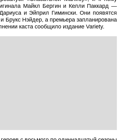
игинала Майкл Бергин и Келли Паккард —
Дариуса и Эйприл Гимински. Они появятся
и Брукс Нэйдер, а премьера запланирована
лнении каста сообщило издание Variety.
 героев с восьмого по одиннадцатый сезоны