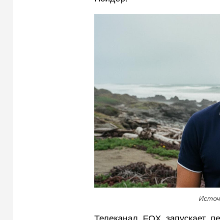
Источ
Телеканал FOX запускает пе