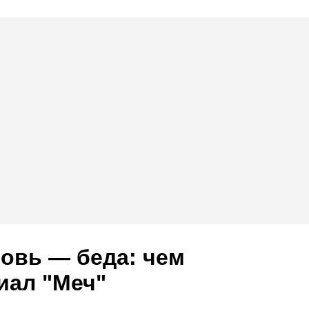
овь — беда: чем
иал "Меч"