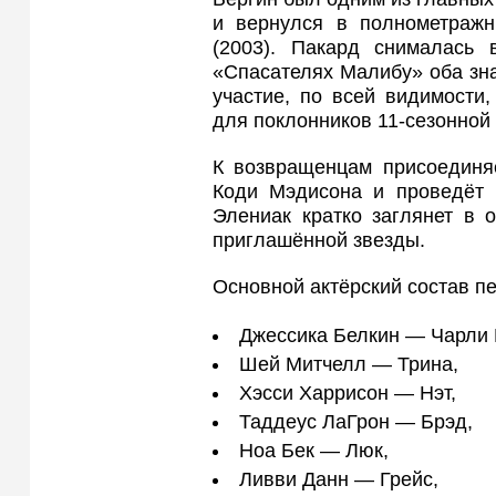
и вернулся в полнометраж
(2003). Пакард снималась
«Спасателях Малибу» оба зна
участие, по всей видимости
для поклонников 11‑сезонной 
К возвращенцам присоединя
Коди Мэдисона и проведёт 
Элениак кратко заглянет в 
приглашённой звезды.
Основной актёрский состав пе
Джессика Белкин — Чарли 
Шей Митчелл — Трина,
Хэсси Харрисон — Нэт,
Таддеус ЛаГрон — Брэд,
Ноа Бек — Люк,
Ливви Данн — Грейс,