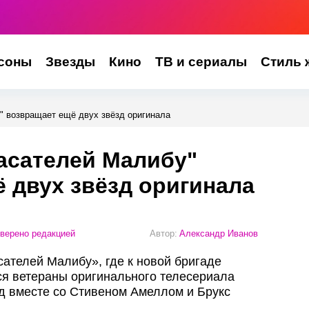
соны
Звезды
Кино
ТВ и сериалы
Стиль 
" возвращает ещё двух звёзд оригинала
асателей Малибу"
 двух звёзд оригинала
верено редакцией
Автор:
Александр Иванов
сателей Малибу», где к новой бригаде
я ветераны оригинального телесериала
д вместе со Стивеном Амеллом и Брукс