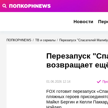
Новости
Пер
ПОПКОРНNEWS
/
ТВ и сериалы
/
Перезапуск "Спасателей Малибу
Перезапуск "Сп
возвращает ещё
01.06.2026 12:14
Про
FOX готовит перезапуск «Спа
пляжных героев присоединятс
Майкл Бергин и Келли Паккар
Нэйдер.