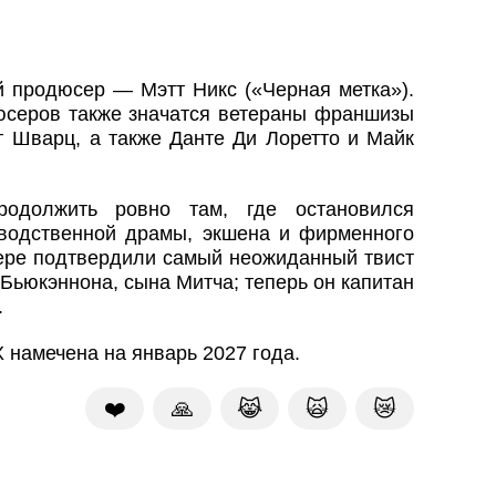
 продюсер — Мэтт Никс («Черная метка»).
серов также значатся ветераны франшизы
г Шварц, а также Данте Ди Лоретто и Майк
родолжить ровно там, где остановился
зводственной драмы, экшена и фирменного
зере подтвердили самый неожиданный твист
Бьюкэннона, сына Митча; теперь он капитан
.
 намечена на январь 2027 года.
❤️
🙏
😹
🙀
😿