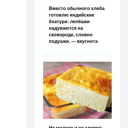
Вместо обычного хлеба
готовлю индийские
бхатури: лепёшки
надуваются на
сковороде, словно
подушки, — вкуснота
Не молоко и не сливки: