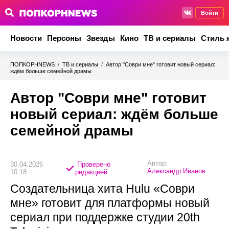
Войти
Новости
Персоны
Звезды
Кино
ТВ и сериалы
Стиль 
ПОПКОРНNEWS
/
ТВ и сериалы
/
Автор "Соври мне" готовит новый сериал:
ждём больше семейной драмы
Автор "Соври мне" готовит
новый сериал: ждём больше
семейной драмы
Автор:
30.04.2026
Проверено
Александр Иванов
10:18
редакцией
Создательница хита Hulu «Соври
мне» готовит для платформы новый
сериал при поддержке студии 20th