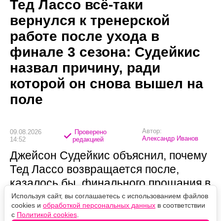
Тед Лассо всё-таки
вернулся к тренерской
работе после ухода в
финале 3 сезона: Судейкис
назвал причину, ради
которой он снова вышел на
поле
Автор:
09.08.2026
Проверено
Александр Иванов
14:52
редакцией
Джейсон Судейкис объяснил, почему
Тед Лассо возвращается после,
казалось бы, финального прощания в
третьем сезоне, — и причина
Используя сайт, вы соглашаетесь с использованием файлов
cookies и
обработкой персональных данных
в соответствии
оказалась вовсе не в славе или
с
Политикой cookies
.