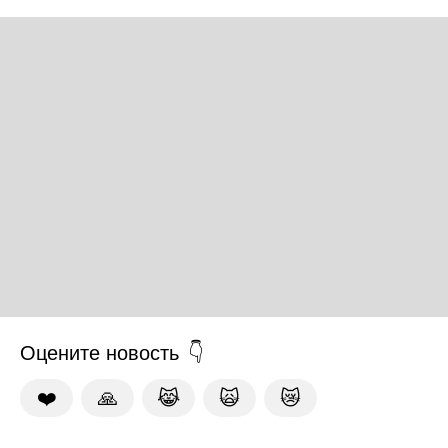
Оцените новость
❤️
🙏
😹
🙀
😿