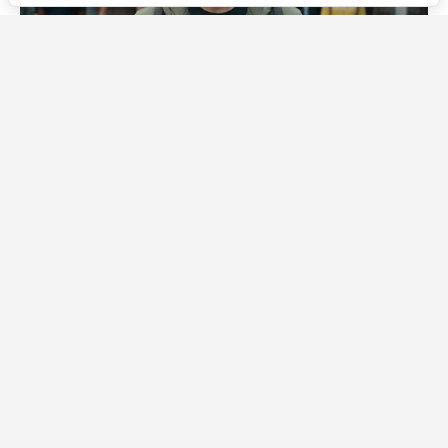
Источник фото: Legion-Media
Финал «Человека-паука: Новый день» получился
нарочито открытым. Если «Человек-паук: Нет пути
домой» лишь приоткрыл дверь для будущих сюжетов,
то новая часть распахнула её настежь и оставила
зрителей гадать, что будет с Питером Паркером
дальше. Пятую часть официально даже не
анонсировали, но концовка буквально подталкивает
строить теории — особенно насчёт друзей главного
героя.