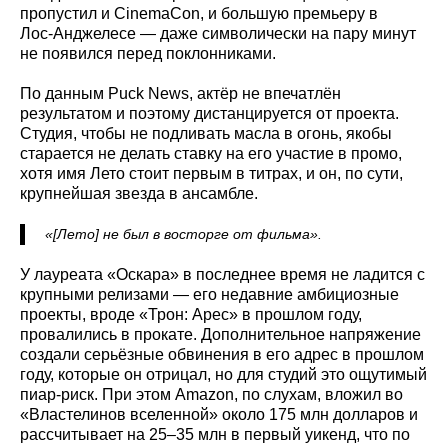
пропустил и CinemaCon, и большую премьеру в
Лос‑Анджелесе — даже символически на пару минут
не появился перед поклонниками.
По данным Puck News, актёр не впечатлён
результатом и поэтому дистанцируется от проекта.
Студия, чтобы не подливать масла в огонь, якобы
старается не делать ставку на его участие в промо,
хотя имя Лето стоит первым в титрах, и он, по сути,
крупнейшая звезда в ансамбле.
«[Лето] не был в восторге от фильма».
У лауреата «Оскара» в последнее время не ладится с
крупными релизами — его недавние амбициозные
проекты, вроде «Трон: Арес» в прошлом году,
провалились в прокате. Дополнительное напряжение
создали серьёзные обвинения в его адрес в прошлом
году, которые он отрицал, но для студий это ощутимый
пиар‑риск. При этом Amazon, по слухам, вложил во
«Властелинов вселенной» около 175 млн долларов и
рассчитывает на 25–35 млн в первый уикенд, что по