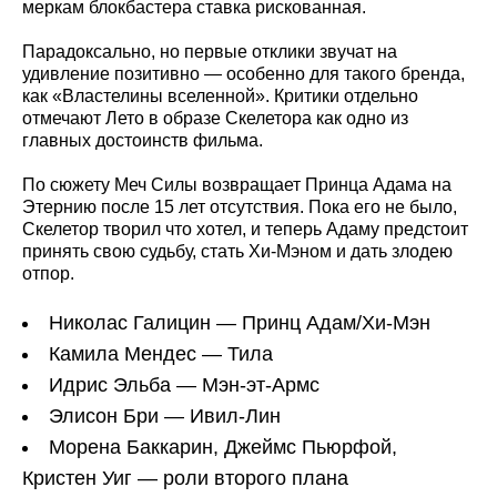
меркам блокбастера ставка рискованная.
Парадоксально, но первые отклики звучат на
удивление позитивно — особенно для такого бренда,
как «Властелины вселенной». Критики отдельно
отмечают Лето в образе Скелетора как одно из
главных достоинств фильма.
По сюжету Меч Силы возвращает Принца Адама на
Этернию после 15 лет отсутствия. Пока его не было,
Скелетор творил что хотел, и теперь Адаму предстоит
принять свою судьбу, стать Хи‑Мэном и дать злодею
отпор.
Николас Галицин — Принц Адам/Хи‑Мэн
Камила Мендес — Тила
Идрис Эльба — Мэн‑эт‑Армс
Элисон Бри — Ивил‑Лин
Морена Баккарин, Джеймс Пьюрфой,
Кристен Уиг — роли второго плана