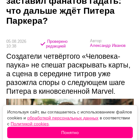
заставил фанатов гадать:
что дальше ждёт Питера
Паркера?
Автор:
05.08.2026
Проверено
Александр Иванов
10:38
редакцией
Создатели четвёртого «Человека-
паука» не спешат раскрывать карты,
а сцена в середине титров уже
разожгла споры о следующем шаге
Питера в киновселенной Marvel.
Используя сайт, вы соглашаетесь с использованием файлов
cookies и
обработкой персональных данных
в соответствии
с
Политикой cookies
.
Понятно