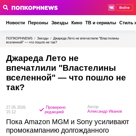
Войти
Новости
Персоны
Звезды
Кино
ТВ и сериалы
Стиль 
ПОПКОРНNEWS
/
Звезды
/
Джареда Лето не впечатлили "Властелины
вселенной" — что пошло не так?
Джареда Лето не
впечатлили "Властелины
вселенной" — что пошло не
так?
Автор:
27.05.2026
Проверено
Александр Иванов
15:12
редакцией
Пока Amazon MGM и Sony усиливают
промокампанию долгожданного