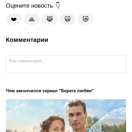
Оцените новость
❤️
🙏
😹
🙀
😿
Комментарии
Чем закончился сериал "Берега любви"