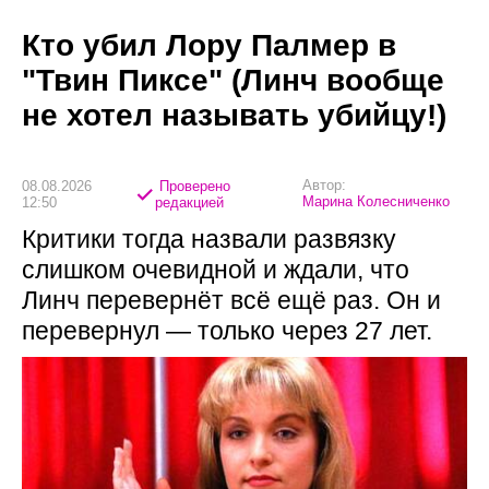
Кто убил Лору Палмер в
"Твин Пиксе" (Линч вообще
не хотел называть убийцу!)
Автор:
08.08.2026
Проверено
Марина Колесниченко
12:50
редакцией
Критики тогда назвали развязку
слишком очевидной и ждали, что
Линч перевернёт всё ещё раз. Он и
перевернул — только через 27 лет.