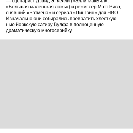
— сценарист Дэвид Э. Келли («Элли МакБил»,
«Большая маленькая ложь») и режиссёр Мэтт Ривз,
снявший «Бэтмена» и сериал «Пингвин» для HBO.
Изначально они собирались превратить хлёсткую
нью-йоркскую сатиру Вулфа в полноценную
драматическую многосерийку.