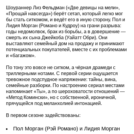
Шоураннер Лиз Фельдман («Две девицы на мели»,
«Прощай навсегда») берёт сетап, который легко мог
бы стать ситкомом, и ведёт его в иную сторону. Пол и
Лидия Морган (Романо и Кудроу) на грани разрыва:
годы недомолвок, брак из борьбы, а в довершение —
смерть их сына Джейкоба (Уайатт Обри). Они
выставляют семейный дом на продажу и принимают
потенциальных покупателей, вместе с их проблемами
и «багажом».
По тону это вовсе не ситком, а чёрная драмеди с
триллерными нотами. С первой серии ощущается
тревожное подспудное напряжение: тайны, вина,
семейные разборки. По настроению сериал местами
напоминает «Ты», а по шероховатости отношений —
«Метод Комински», но с собственной, ироничной,
прячущейся под меланхолией интонацией.
В первом сезоне задействованы:
Пол Морган (Рэй Романо) и Лидия Морган