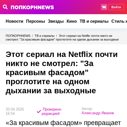
Войти
Новости
Персоны
Звезды
Кино
ТВ и сериалы
Стиль 
ПОПКОРНNEWS
/
ТВ и сериалы
/
Этот сериал на Netflix почти никто не
смотрел: "За красивым фасадом" проглотите на одном дыхании за выходные
Этот сериал на Netflix почти
никто не смотрел: "За
красивым фасадом"
проглотите на одном
дыхании за выходные
Автор:
20.04.2026
Проверено
Александр Иванов
16:54
редакцией
«За красивым фасадом» превращает