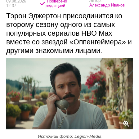
Автор:
09.08.2026
Проверено
Александр Иванов
12:37
редакцией
Тэрон Эджертон присоединится ко
второму сезону одного из самых
популярных сериалов HBO Max
вместе со звездой «Оппенгеймера» и
другими знакомыми лицами.
Источник фото: Legion-Media