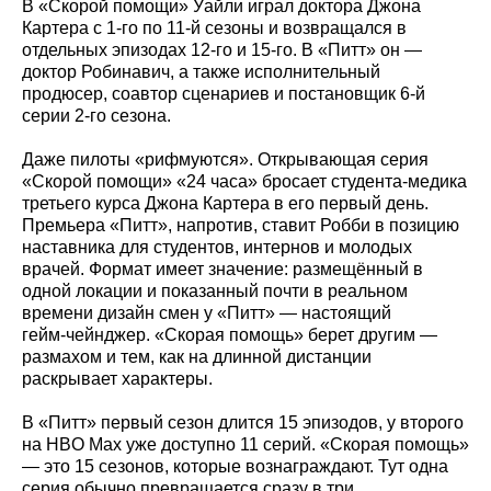
В «Скорой помощи» Уайли играл доктора Джона
Картера с 1‑го по 11‑й сезоны и возвращался в
отдельных эпизодах 12‑го и 15‑го. В «Питт» он —
доктор Робинавич, а также исполнительный
продюсер, соавтор сценариев и постановщик 6‑й
серии 2‑го сезона.
Даже пилоты «рифмуются». Открывающая серия
«Скорой помощи» «24 часа» бросает студента‑медика
третьего курса Джона Картера в его первый день.
Премьера «Питт», напротив, ставит Робби в позицию
наставника для студентов, интернов и молодых
врачей. Формат имеет значение: размещённый в
одной локации и показанный почти в реальном
времени дизайн смен у «Питт» — настоящий
гейм‑чейнджер. «Скорая помощь» берет другим —
размахом и тем, как на длинной дистанции
раскрывает характеры.
В «Питт» первый сезон длится 15 эпизодов, у второго
на HBO Max уже доступно 11 серий. «Скорая помощь»
— это 15 сезонов, которые вознаграждают. Тут одна
серия обычно превращается сразу в три.