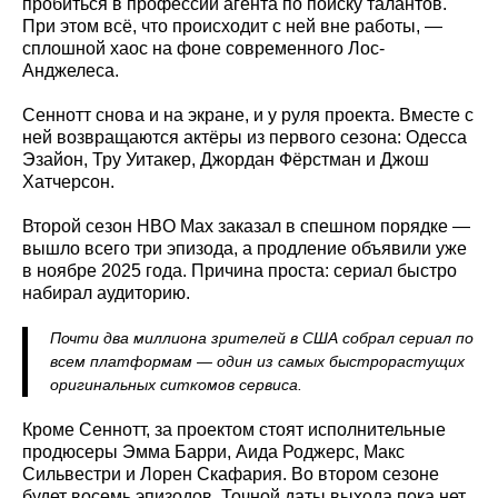
пробиться в профессии агента по поиску талантов.
При этом всё, что происходит с ней вне работы, —
сплошной хаос на фоне современного Лос-
Анджелеса.
Сеннотт снова и на экране, и у руля проекта. Вместе с
ней возвращаются актёры из первого сезона: Одесса
Эзайон, Тру Уитакер, Джордан Фёрстман и Джош
Хатчерсон.
Второй сезон HBO Max заказал в спешном порядке —
вышло всего три эпизода, а продление объявили уже
в ноябре 2025 года. Причина проста: сериал быстро
набирал аудиторию.
Почти два миллиона зрителей в США собрал сериал по
всем платформам — один из самых быстрорастущих
оригинальных ситкомов сервиса.
Кроме Сеннотт, за проектом стоят исполнительные
продюсеры Эмма Барри, Аида Роджерс, Макс
Сильвестри и Лорен Скафария. Во втором сезоне
будет восемь эпизодов. Точной даты выхода пока нет.