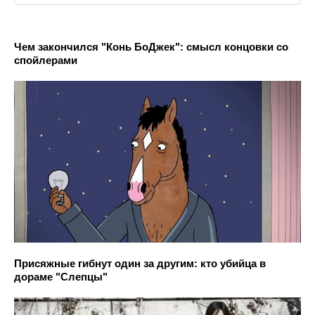
Чем закончился "Конь БоДжек": смысл концовки со
спойлерами
Присяжные гибнут один за другим: кто убийца в
дораме "Слепцы"