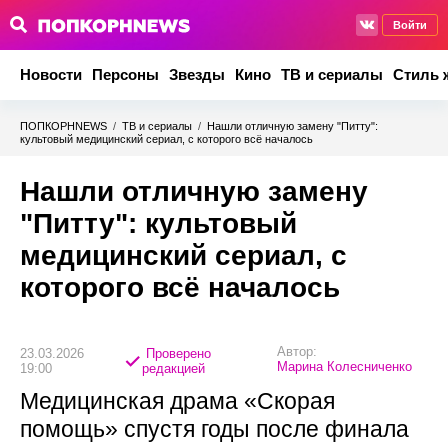
Войти
Новости
Персоны
Звезды
Кино
ТВ и сериалы
Стиль 
ПОПКОРНNEWS
/
ТВ и сериалы
/
Нашли отличную замену "Питту":
культовый медицинский сериал, с которого всё началось
Нашли отличную замену
"Питту": культовый
медицинский сериал, с
которого всё началось
Автор:
23.03.2026
Проверено
Марина Колесниченко
19:00
редакцией
Медицинская драма «Скорая
помощь» спустя годы после финала