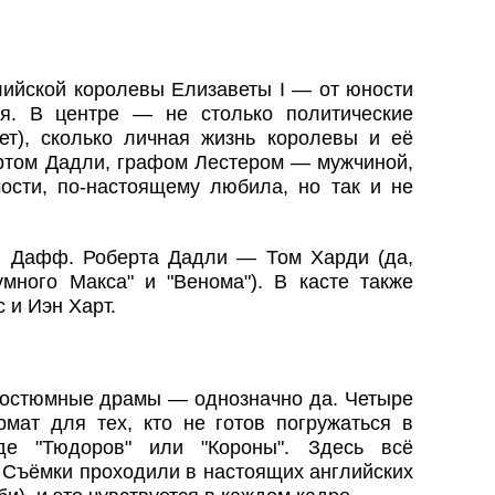
лийской королевы Елизаветы I — от юности
я. В центре — не столько политические
ает), сколько личная жизнь королевы и её
ртом Дадли, графом Лестером — мужчиной,
мости, по-настоящему любила, но так и не
и Дафф. Роберта Дадли — Том Харди (да,
умного Макса" и "Венома"). В касте также
 и Иэн Харт.
костюмные драмы — однозначно да. Четыре
ат для тех, кто не готов погружаться в
де "Тюдоров" или "Короны". Здесь всё
. Съёмки проходили в настоящих английских