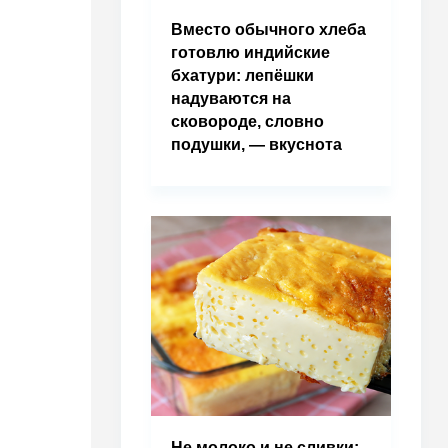
Вместо обычного хлеба
готовлю индийские
бхатури: лепёшки
надуваются на
сковороде, словно
подушки, — вкуснота
Не молоко и не сливки: