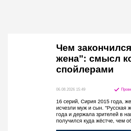
Чем закончился
жена": смысл к
спойлерами
06.08.2026 15:49
Прове
16 серий, Сирия 2015 года, ж
исчезли муж и сын. "Русская 
года и держала зрителей в н
получился куда жёстче, чем 