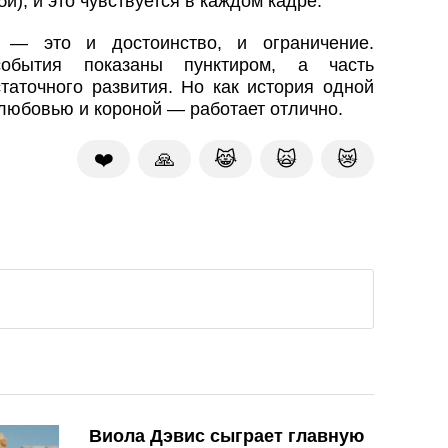
и), и это чувствуется в каждом кадре.
 — это и достоинство, и ограничение.
события показаны пунктиром, а часть
таточного развития. Но как история одной
любовью и короной — работает отлично.
❤️
🙏
😹
🙀
😿
Виола Дэвис сыграет главную