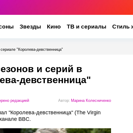
соны
Звезды
Кино
ТВ и сериалы
Стиль 
в сериале "Королева-девственница"
сезонов и серий в
ева-девственница"
рено редакцией
Автор:
Марина Колесниченко
ал "Королева-девственница" (The Virgin
 канале BBC.