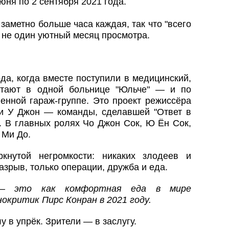
юня по 2 сентября 2021 года.
 заметно больше часа каждая, так что "всего
т не один уютный месяц просмотра.
да, когда вместе поступили в медицинский,
отают в одной больнице "Юльче" — и по
енной гараж-группе. Это проект режиссёра
и У Джон — команды, сделавшей "Ответ в
. В главных ролях Чо Джон Сок, Ю Ён Сок,
 Ми До.
кнутой негромкости: никаких злодеев и
зрыв, только операции, дружба и еда.
" — это как комфортная еда в мире
нокритик Пирс Конран в 2021 году.
лу в упрёк. Зрители — в заслугу.