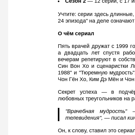
Сезон 2
— 12 серий, с 17 и
Учтите: серии здесь длинные,
24 эпизода" на деле означаю
О чём сериал
Пять врачей дружат с 1999 го
а двадцать лет спустя раб
вечерам репетируют в собств
Син Вон Хо и сценаристки Л
1988" и "Тюремную мудрость"
Чон Гён Хо, Ким Дэ Мён и Чон
Секрет успеха — в подчёр
любовных треугольников на ра
"Врачебная мудрость
телевидения", — писал ки
Он, к слову, ставил это сериа