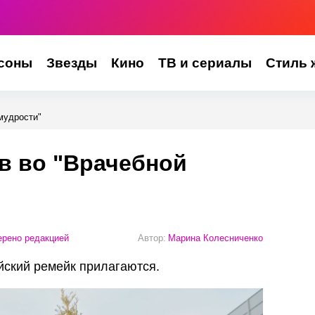
соны
Звезды
Кино
ТВ и сериалы
Стиль 
мудрости"
в во "Врачебной
рено редакцией
Автор:
Марина Колесниченко
йский ремейк прилагаются.