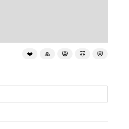
❤️
🙏
😹
🙀
😿