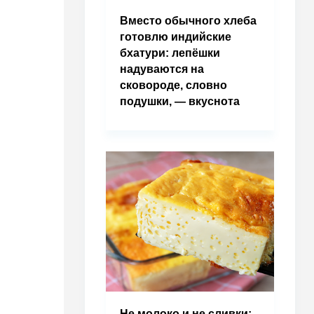
Вместо обычного хлеба
готовлю индийские
бхатури: лепёшки
надуваются на
сковороде, словно
подушки, — вкуснота
Не молоко и не сливки: