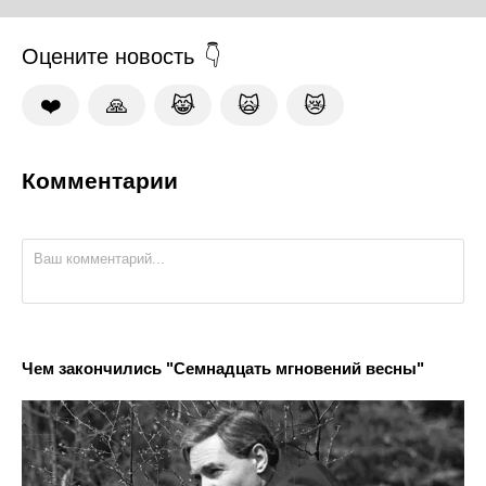
Оцените новость
❤️
🙏
😹
🙀
😿
Комментарии
Чем закончились "Семнадцать мгновений весны"