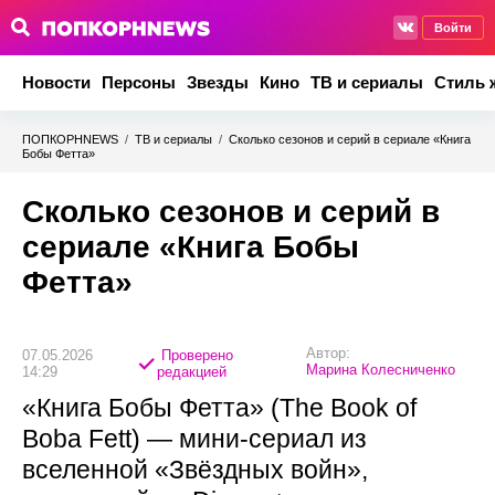
Войти
Новости
Персоны
Звезды
Кино
ТВ и сериалы
Стиль 
ПОПКОРНNEWS
/
ТВ и сериалы
/
Сколько сезонов и серий в сериале «Книга
Бобы Фетта»
Сколько сезонов и серий в
сериале «Книга Бобы
Фетта»
Автор:
07.05.2026
Проверено
Марина Колесниченко
14:29
редакцией
«Книга Бобы Фетта» (The Book of
Boba Fett) — мини-сериал из
вселенной «Звёздных войн»,