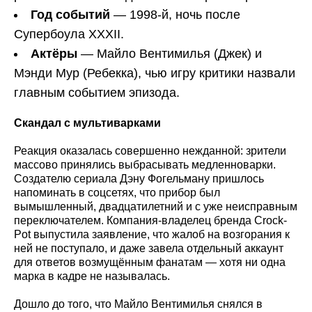
Год событий
— 1998-й, ночь после
Супербоула XXXII.
Актёры
— Майло Вентимилья (Джек) и
Мэнди Мур (Ребекка), чью игру критики назвали
главным событием эпизода.
Скандал с мультиварками
Реакция оказалась совершенно нежданной: зрители
массово принялись выбрасывать медленноварки.
Создателю сериала Дэну Фогельману пришлось
напоминать в соцсетях, что прибор был
вымышленный, двадцатилетний и с уже неисправным
переключателем. Компания-владелец бренда Crock-
Pot выпустила заявление, что жалоб на возгорания к
ней не поступало, и даже завела отдельный аккаунт
для ответов возмущённым фанатам — хотя ни одна
марка в кадре не называлась.
Дошло до того, что Майло Вентимилья снялся в