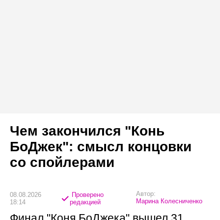
Чем закончился "Конь
БоДжек": смысл концовки
со спойлерами
Автор:
08.08.2026
Проверено
Марина Колесниченко
18:14
редакцией
Финал "Коня БоДжека" вышел 31