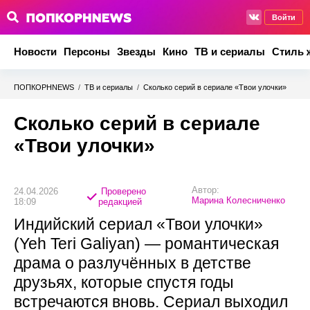
Войти
Новости
Персоны
Звезды
Кино
ТВ и сериалы
Стиль 
ПОПКОРНNEWS
/
ТВ и сериалы
/
Сколько серий в сериале «Твои улочки»
Сколько серий в сериале
«Твои улочки»
Автор:
24.04.2026
Проверено
Марина Колесниченко
18:09
редакцией
Индийский сериал «Твои улочки»
(Yeh Teri Galiyan) — романтическая
драма о разлучённых в детстве
друзьях, которые спустя годы
встречаются вновь. Сериал выходил