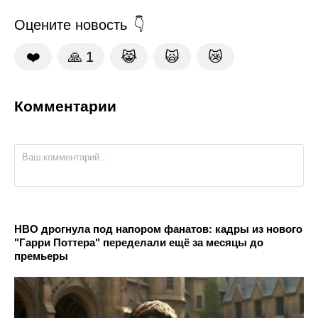
Оцените новость
❤️
🙏
1
😹
🙀
😿
Комментарии
HBO дрогнула под напором фанатов: кадры из нового
"Гарри Поттера" переделали ещё за месяцы до
премьеры