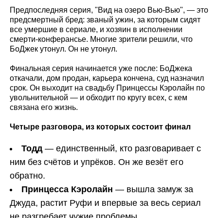
Предпоследняя серия, "Вид на озеро Вью-Вью", — это
предсмертный бред: званый ужин, за которым сидят
все умершие в сериале, и хозяин в исполнении
смерти-конферансье. Многие зрители решили, что
БоДжек утонул. Он не утонул.
Финальная серия начинается уже после: БоДжека
откачали, дом продан, карьера кончена, суд назначил
срок. Он выходит на свадьбу Принцессы Кэролайн по
увольнительной — и обходит по кругу всех, с кем
связана его жизнь.
Четыре разговора, из которых состоит финал
Тодд
— единственный, кто разговаривает с
ним без счётов и упрёков. Он же везёт его
обратно.
Принцесса Кэролайн
— вышла замуж за
Джуда, растит Руфи и впервые за весь сериал
не разгребает чужие проблемы.