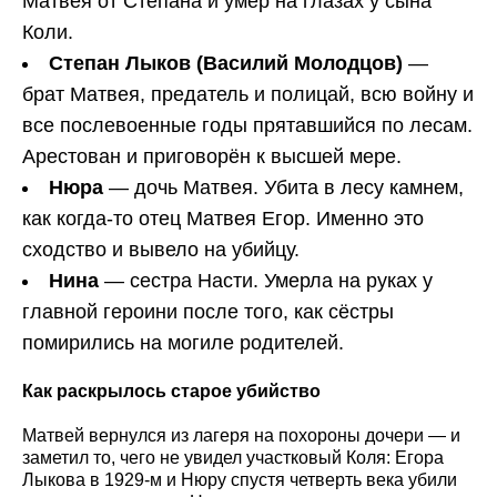
Матвея от Степана и умер на глазах у сына
Коли.
Степан Лыков (Василий Молодцов)
—
брат Матвея, предатель и полицай, всю войну и
все послевоенные годы прятавшийся по лесам.
Арестован и приговорён к высшей мере.
Нюра
— дочь Матвея. Убита в лесу камнем,
как когда-то отец Матвея Егор. Именно это
сходство и вывело на убийцу.
Нина
— сестра Насти. Умерла на руках у
главной героини после того, как сёстры
помирились на могиле родителей.
Как раскрылось старое убийство
Матвей вернулся из лагеря на похороны дочери — и
заметил то, чего не увидел участковый Коля: Егора
Лыкова в 1929-м и Нюру спустя четверть века убили