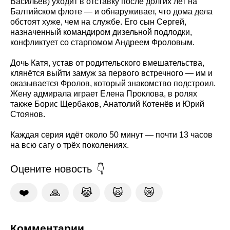
Васильев) уходит в отставку после долгих лет на
Балтийском флоте — и обнаруживает, что дома дела
обстоят хуже, чем на службе. Его сын Сергей,
назначенный командиром дизельной подлодки,
конфликтует со старпомом Андреем Фроловым.
Дочь Катя, устав от родительского вмешательства,
клянётся выйти замуж за первого встречного — им и
оказывается Фролов, который знакомство подстроил.
Жену адмирала играет Елена Проклова, в ролях
также Борис Щербаков, Анатолий Котенёв и Юрий
Стоянов.
Каждая серия идёт около 50 минут — почти 13 часов
на всю сагу о трёх поколениях.
Оцените новость
❤️
🙏
😹
🙀
😿
Комментарии