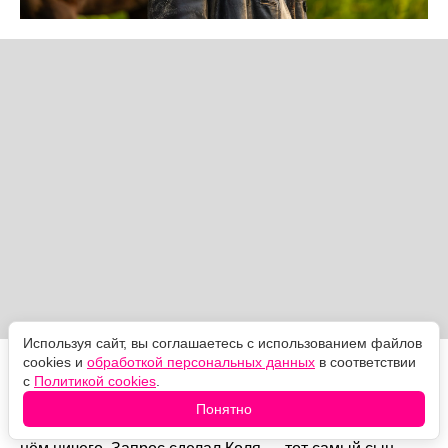
Используя сайт, вы соглашаетесь с использованием файлов
cookies и
обработкой персональных данных
в соответствии
Что стало с Иваном
с
Политикой cookies
.
Сына, рождённого Настей от немца Хайнца, забрали
Понятно
в детдом ещё в 40-х, и много лет героиня не знала о