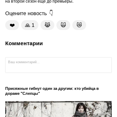
на второй сезон ещё до премьеры.
Оцените новость
❤️
🙏
1
😹
🙀
😿
Комментарии
Присяжные гибнут один за другим: кто убийца в
дораме "Слепцы"