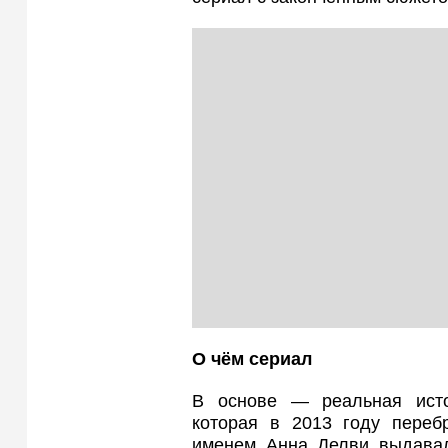
О чём сериал
В основе — реальная исто
которая в 2013 году пере
именем Анна Делви выдавал