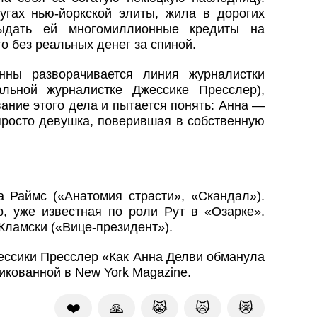
гах нью-йоркской элиты, жила в дорогих
выдать ей многомиллионные кредиты на
то без реальных денег за спиной.
нны разворачивается линия журналистки
льной журналистке Джессике Пресслер),
ание этого дела и пытается понять: Анна —
просто девушка, поверившая в собственную
Раймс («Анатомия страсти», «Скандал»).
, уже известная по роли Рут в «Озарке».
ламски («Вице-президент»).
ессики Пресслер «Как Анна Делви обманула
икованной в New York Magazine.
❤️
🙏
😹
🙀
😿