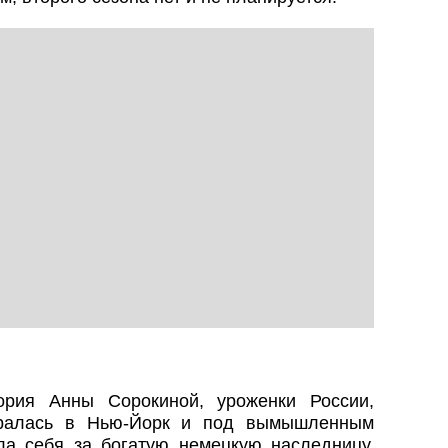
рия Анны Сорокиной, уроженки России,
бралась в Нью-Йорк и под вымышленным
а себя за богатую немецкую наследницу.