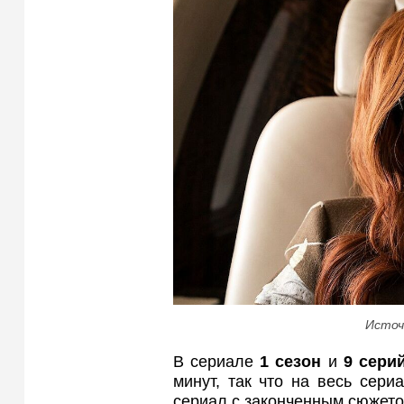
Источ
В сериале
1 сезон
и
9 сери
минут, так что на весь сери
сериал с законченным сюжетом