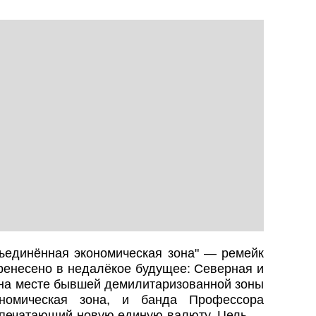
единённая экономическая зона" — ремейк
еренесено в недалёкое будущее: Северная и
на месте бывшей демилитаризованной зоны
ономическая зона, и банда Профессора
 печатающий новую единую валюту. Цель —