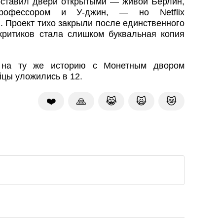
оставил двери открытыми — живой Берлин,
Профессором и У-джин, — но Netflix
. Проект тихо закрыли после единственного
 критиков стала слишком буквальная копия
на ту же историю с Монетным двором
йцы уложились в 12.
❤️
🙏
😹
🙀
😿