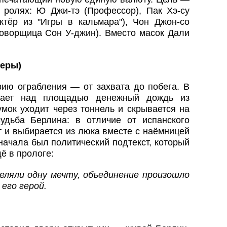
 ролях: Ю Джи-тэ (Профессор), Пак Хэ-су
тёр из "Игры в кальмара"), Чон Джон-со
говорщица Сон У-джин). Вместо масок Дали
леры)
ию ограбления — от захвата до побега. В
вает над площадью денежный дождь из
мок уходит через тоннель и скрывается на
удьба Берлина: в отличие от испанского
т и выбирается из люка вместе с наёмницей
начала был политический подтекст, который
 в прологе:
еляли одну мечту, объединение произошло
его герой.