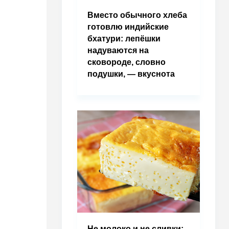
Вместо обычного хлеба
готовлю индийские
бхатури: лепёшки
надуваются на
сковороде, словно
подушки, — вкуснота
Не молоко и не сливки: