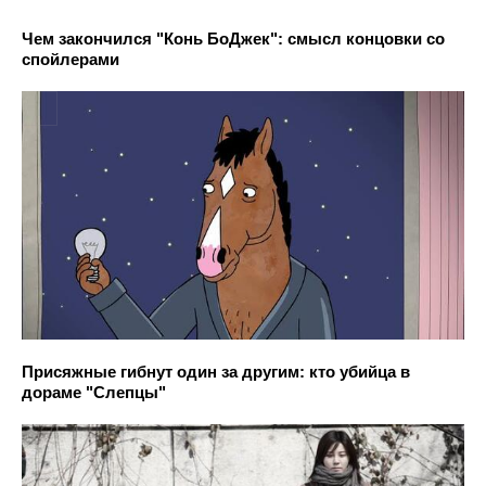
Чем закончился "Конь БоДжек": смысл концовки со
спойлерами
Присяжные гибнут один за другим: кто убийца в
дораме "Слепцы"