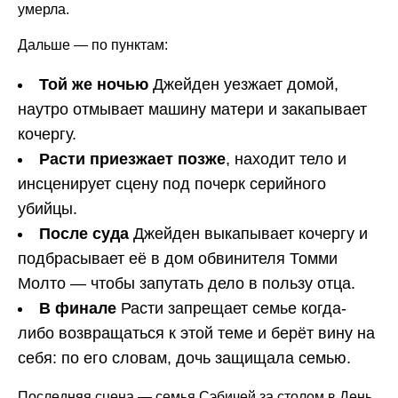
умерла.
Дальше — по пунктам:
Той же ночью
Джейден уезжает домой,
наутро отмывает машину матери и закапывает
кочергу.
Расти приезжает позже
, находит тело и
инсценирует сцену под почерк серийного
убийцы.
После суда
Джейден выкапывает кочергу и
подбрасывает её в дом обвинителя Томми
Молто — чтобы запутать дело в пользу отца.
В финале
Расти запрещает семье когда-
либо возвращаться к этой теме и берёт вину на
себя: по его словам, дочь защищала семью.
Последняя сцена — семья Сэбичей за столом в День