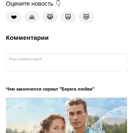
Оцените новость
❤️
🙏
😹
🙀
😿
Комментарии
Чем закончился сериал "Берега любви"