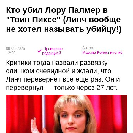
Кто убил Лору Палмер в
"Твин Пиксе" (Линч вообще
не хотел называть убийцу!)
Автор:
08.08.2026
Проверено
Марина Колесниченко
12:50
редакцией
Критики тогда назвали развязку
слишком очевидной и ждали, что
Линч перевернёт всё ещё раз. Он и
перевернул — только через 27 лет.