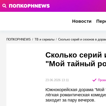
Новости
Пер
ПОПКОРНNEWS
/
ТВ и сериалы
/
Сколько серий и сезонов в дора
Сколько серий 
"Мой тайный р
23.06.2026 13:11
Прове
Южнокорейская дорама "Мой 
лёгкая романтическая комедия
заходит за пару вечеров.