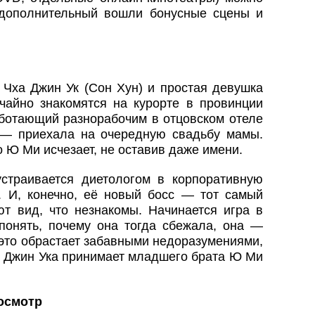
 дополнительный вошли бонусные сцены и
 Чха Джин Ук (Сон Хун) и простая девушка
айно знакомятся на курорте в провинции
аботающий разнорабочим в отцовском отеле
а — приехала на очередную свадьбу мамы.
о Ю Ми исчезает, не оставив даже имени.
страивается диетологом в корпоративную
 И, конечно, её новый босс — тот самый
ют вид, что незнакомы. Начинается игра в
 понять, почему она тогда сбежала, она —
 это обрастает забавными недоразумениями,
ц Джин Ука принимает младшего брата Ю Ми
осмотр