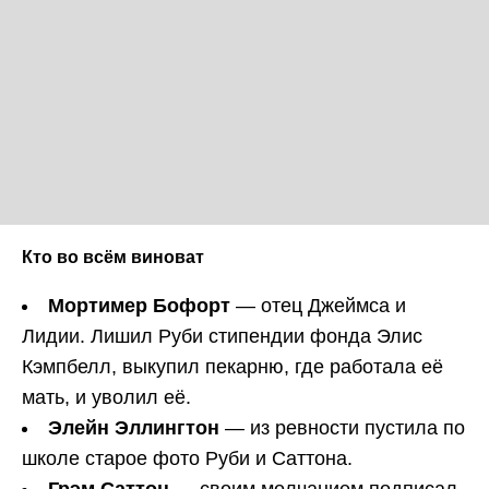
Кто во всём виноват
Мортимер Бофорт
— отец Джеймса и
Лидии. Лишил Руби стипендии фонда Элис
Кэмпбелл, выкупил пекарню, где работала её
мать, и уволил её.
Элейн Эллингтон
— из ревности пустила по
школе старое фото Руби и Саттона.
Грэм Саттон
— своим молчанием подписал