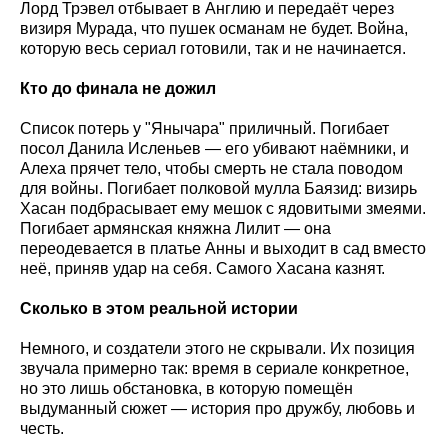
Лорд Трэвел отбывает в Англию и передаёт через
визиря Мурада, что пушек османам не будет. Война,
которую весь сериал готовили, так и не начинается.
Кто до финала не дожил
Список потерь у "Янычара" приличный. Погибает
посол Данила Исленьев — его убивают наёмники, и
Алеха прячет тело, чтобы смерть не стала поводом
для войны. Погибает полковой мулла Баязид: визирь
Хасан подбрасывает ему мешок с ядовитыми змеями.
Погибает армянская княжна Лилит — она
переодевается в платье Анны и выходит в сад вместо
неё, приняв удар на себя. Самого Хасана казнят.
Сколько в этом реальной истории
Немного, и создатели этого не скрывали. Их позиция
звучала примерно так: время в сериале конкретное,
но это лишь обстановка, в которую помещён
выдуманный сюжет — история про дружбу, любовь и
честь.