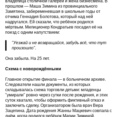
владелица столичной галереи и жена бизнесмена. В
прошлом — Маша Зимина из провинциального
Замятина, забеременевшая в школьные годы от
отчима Геннадия Болотова, который над ней
надругался. Ей сказали, что ребёнок родился
мёртвым. Милиционер Кондратьев посадил её на
поезд с одним напутствием:
"Уезжай и не возвращайся, забудь всё, что тут
произошло".
Она забыла. На 25 лет.
Схема с новорождёнными
Главное открытие финала — в больничном архиве.
Следователи нашли документы, из которых
складывалась схема торговли детьми: младенцы
"умирали" ровно через сутки после рождения, и этих
суток хватало, чтобы оформить фиктивный отказ и
заключить сделку. Организатором была врач Вера
Зацепина. Дата рождения Жанны Мацкевич совпала с
днём, когда родился ребёнок Марии Зиминой.