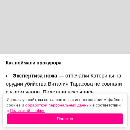
Как поймали прокурора
Экспертиза ножа
— отпечатки Катерины на
орудии убийства Виталия Тарасова не совпали
с углом удара. Подстава вскрылась.
Используя сайт, вы соглашаетесь с использованием файлов
Видеорегистратор
— запись из машины
cookies и
обработкой персональных данных
в соответствии
вдовы Тарасова показала, что своего
с
Политикой cookies
.
заместителя убил лично Болотов.
Понятно
Захват
— Жанна вызвала его на встречу, и