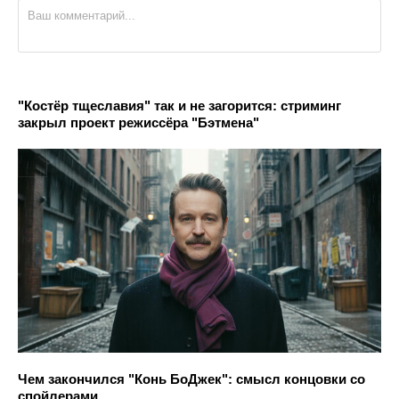
"Костёр тщеславия" так и не загорится: стриминг
закрыл проект режиссёра "Бэтмена"
Чем закончился "Конь БоДжек": смысл концовки со
спойлерами