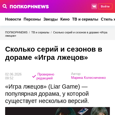
Войти
Новости
Персоны
Звезды
Кино
ТВ и сериалы
Стиль 
ПОПКОРНNEWS
/
ТВ и сериалы
/
Сколько серий и сезонов в дораме «Игра
лжецов»
Сколько серий и сезонов в
дораме «Игра лжецов»
Автор:
02.06.2026
Проверено
Марина Колесниченко
09:52
редакцией
«Игра лжецов» (Liar Game) —
популярная дорама, у которой
существует несколько версий.