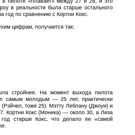
в пилоте «плавает» между 27 и 28, и это
дроу в реальности была старше остального
а год по сравнению с Кортни Кокс.
ухим цифрам, получается так:
ыла стройнее. На момент выхода пилота
л самым молодым — 25 лет, практически
Рэйчел, тоже 25). Мэтту Леблану (Джоуи) и
. Кортни Кокс (Моника) — около 30, а Лиза
 год старше Кокс, что делало ее «самой
ке.