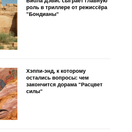
Виола Дэвис сыграет главную
роль в триллере от режиссёра
"Бондианы"
Хэппи-энд, к которому
остались вопросы: чем
закончится дорама "Расцвет
силы"