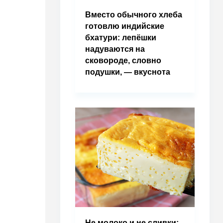
Вместо обычного хлеба
готовлю индийские
бхатури: лепёшки
надуваются на
сковороде, словно
подушки, — вкуснота
Не молоко и не сливки: