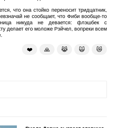
тся, что она стойко переносит тридцатник,
невзначай не сообщает, что Фиби вообще-то
ница никуда не девается: флэшбек с
ту делает его моложе Рэйчел, вопреки всем
.
❤️
🙏
😹
🙀
😿