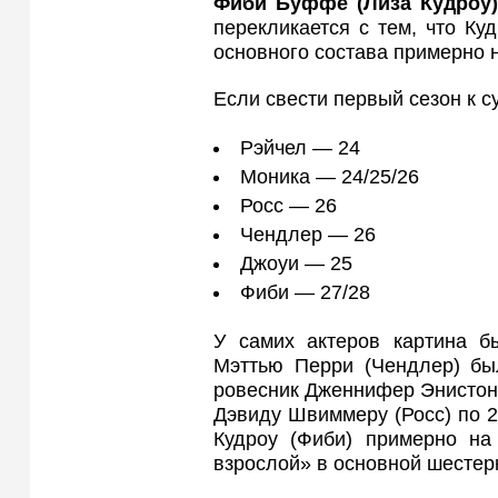
Фиби Буффе (Лиза Кудроу)
перекликается с тем, что Ку
основного состава примерно н
Если свести первый сезон к с
Рэйчел — 24
Моника — 24/25/26
Росс — 26
Чендлер — 26
Джоуи — 25
Фиби — 27/28
У самих актеров картина б
Мэттью Перри (Чендлер) бы
ровесник Дженнифер Энистон (
Дэвиду Швиммеру (Росс) по 27
Кудроу (Фиби) примерно на
взрослой» в основной шестер