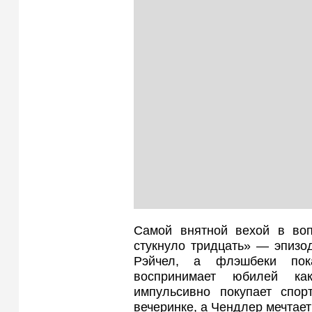
Самой внятной вехой в вопр
стукнуло тридцать» — эпизо
Рэйчел, а флэшбеки пок
воспринимает юбилей как
импульсивно покупает спор
вечеринке, а Чендлер мечтает