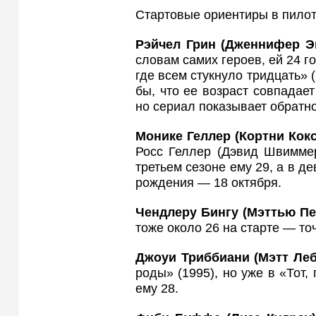
Стартовые ориентиры в пилот
Рэйчел Грин (Дженнифер Э
словам самих героев, ей 24 г
где всем стукнуло тридцать» 
бы, что ее возраст совпадает
но сериал показывает обратно
Монике Геллер (Кортни Кок
Росс Геллер (Дэвид Швиммер
третьем сезоне ему 29, а в д
рождения — 18 октября.
Чендлеру Бингу (Мэттью Пе
тоже около 26 на старте — то
Джоуи Триббиани (Мэтт Леб
роды» (1995), но уже в «Тот,
ему 28.