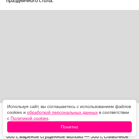
праздничного стола.
Используя сайт, вы соглашаетесь с использованием файлов
cookies и
обработкой персональных данных
в соответствии
Ингредиенты
с
Политикой cookies
.
Понятно
Печенье «Топлёное молоко» или другое песочное —
600 г, варёное сгущённое молоко — 500 г, сливочное