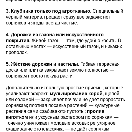
3. Клубника только под агротканью.
Специальный
чёрный материал решает сразу две задачи: нет
сорняков и ягоды всегда чистые.
4. Дорожки из газона или искусственного
покрытия.
Живой газон — там, где удобно косить. В
остальных местах — искусственный газон, и никаких
прополок.
5. Жёсткие дорожки и настилы.
Гибкая террасная
доска или плитка закрывают землю полностью —
сорнякам просто некуда расти.
Дополнительно использую простые приёмы, которые
усиливают эффект:
мульчирование корой,
щепой
или соломой — закрывает почву и не даёт прорастать
сорнякам; плотная посадка растений — культурные
растения сами «забивают» пустоты;
пролив
кипятком
или уксусным раствором по сорнякам —
точечно уничтожает молодые всходы; регулярное
скашивание это класскика — не даёт сорнякам