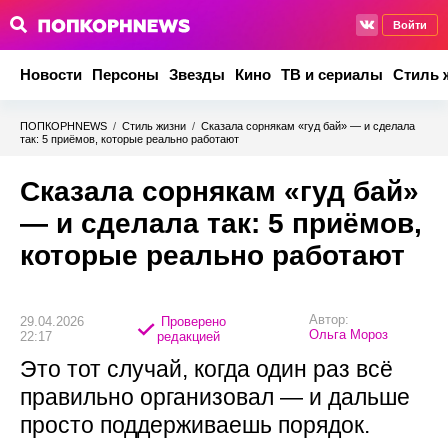
Войти
Новости
Персоны
Звезды
Кино
ТВ и сериалы
Стиль 
ПОПКОРНNEWS
/
Стиль жизни
/
Сказала сорнякам «гуд бай» — и сделала
так: 5 приёмов, которые реально работают
Сказала сорнякам «гуд бай»
— и сделала так: 5 приёмов,
которые реально работают
Автор:
29.04.2026
Проверено
Ольга Мороз
22:17
редакцией
Это тот случай, когда один раз всё
правильно организовал — и дальше
просто поддерживаешь порядок.