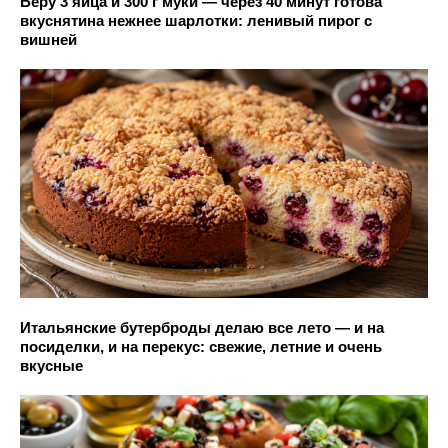
Беру 3 яйца и 300 г муки — через 40 минут готова
вкуснятина нежнее шарлотки: ленивый пирог с
вишней
Итальянские бутерброды делаю все лето — и на
посиделки, и на перекус: свежие, летние и очень
вкусные