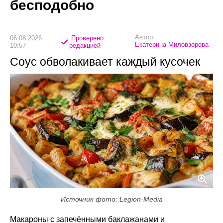
бесподобно
Автор:
06.08.2026
Проверено
Екатерина Миловзорова
10:57
редакцией
Соус обволакивает каждый кусочек
Источник фото: Legion-Media
Макароны с запечёнными баклажанами и