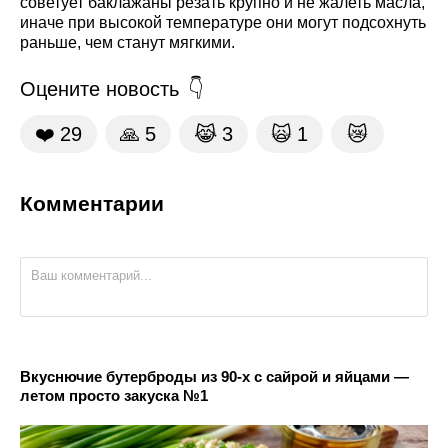
советует баклажаны резать крупно и не жалеть масла,
иначе при высокой температуре они могут подсохнуть
раньше, чем станут мягкими.
Оцените новость
❤️
29
🙏
5
😹
3
🙀
1
😿
Комментарии
Вкуснючие бутерброды из 90-х с сайрой и яйцами —
летом просто закуска №1