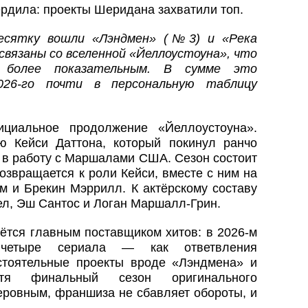
ердила: проекты Шеридана захватили топ.
есятку вошли «Лэндмен» (№3) и «Река
связаны со вселенной «Йеллоустоуна», что
 более показательным. В сумме это
26‑го почти в персональную таблицу
иальное продолжение «Йеллоустоуна».
ю Кейси Даттона, который покинул ранчо
 в работу с Маршалами США. Сезон состоит
озвращается к роли Кейси, вместе с ним на
м и Брекин Мэррилл. К актёрскому составу
л, Эш Сантос и Логан Маршалл‑Грин.
ётся главным поставщиком хитов: в 2026‑м
четыре сериала — как ответвления
стоятельные проекты вроде «Лэндмена» и
отя финальный сезон оригинального
еровным, франшиза не сбавляет обороты, и