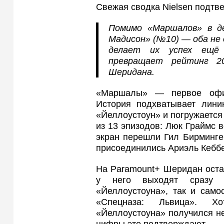
Свежая сводка Nielsen подтв
Помимо «Маршалов» в д
Мадисон» (№10) — оба не 
делает их успех ещё
превращает рейтинг 20
Шеридана.
«Маршалы» — первое офиц
История подхватывает лини
«Йеллоустоун» и погружается
из 13 эпизодов: Люк Граймс в
экран перешли Гил Бирминге
присоединились Ариэль Кеббе
На Paramount+ Шеридан оста
у него выходят сразу 
«Йеллоустоуна», так и само
«Спецназа: Львица». Х
«Йеллоустоуна» получился н