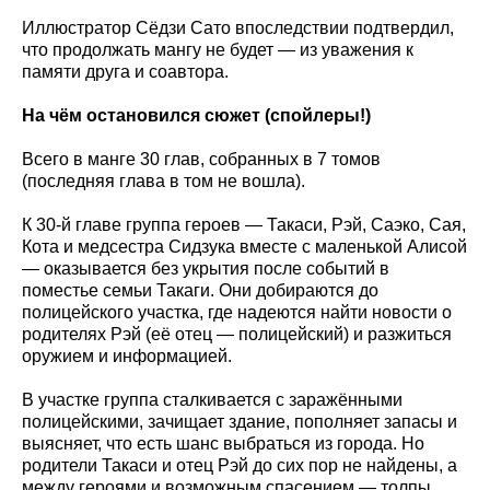
Иллюстратор Сёдзи Сато впоследствии подтвердил,
что продолжать мангу не будет — из уважения к
памяти друга и соавтора.
На чём остановился сюжет (спойлеры!)
Всего в манге 30 глав, собранных в 7 томов
(последняя глава в том не вошла).
К 30-й главе группа героев — Такаси, Рэй, Саэко, Сая,
Кота и медсестра Сидзука вместе с маленькой Алисой
— оказывается без укрытия после событий в
поместье семьи Такаги. Они добираются до
полицейского участка, где надеются найти новости о
родителях Рэй (её отец — полицейский) и разжиться
оружием и информацией.
В участке группа сталкивается с заражёнными
полицейскими, зачищает здание, пополняет запасы и
выясняет, что есть шанс выбраться из города. Но
родители Такаси и отец Рэй до сих пор не найдены, а
между героями и возможным спасением — толпы