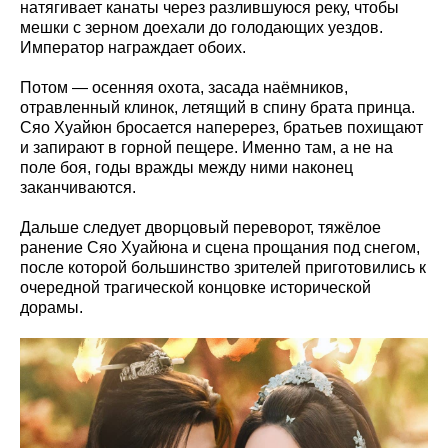
натягивает канаты через разлившуюся реку, чтобы
мешки с зерном доехали до голодающих уездов.
Император награждает обоих.
Потом — осенняя охота, засада наёмников,
отравленный клинок, летящий в спину брата принца.
Сяо Хуайюн бросается наперерез, братьев похищают
и запирают в горной пещере. Именно там, а не на
поле боя, годы вражды между ними наконец
заканчиваются.
Дальше следует дворцовый переворот, тяжёлое
ранение Сяо Хуайюна и сцена прощания под снегом,
после которой большинство зрителей приготовились к
очередной трагической концовке исторической
дорамы.