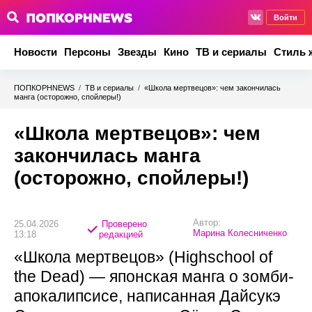
Войти
Новости
Персоны
Звезды
Кино
ТВ и сериалы
Стиль 
ПОПКОРНNEWS
/
ТВ и сериалы
/
«Школа мертвецов»: чем закончилась
манга (осторожно, спойлеры!)
«Школа мертвецов»: чем
закончилась манга
(осторожно, спойлеры!)
Автор:
25.04.2026
Проверено
Марина Колесниченко
13:18
редакцией
«Школа мертвецов» (Highschool of
the Dead) — японская манга о зомби-
апокалипсисе, написанная Дайсукэ