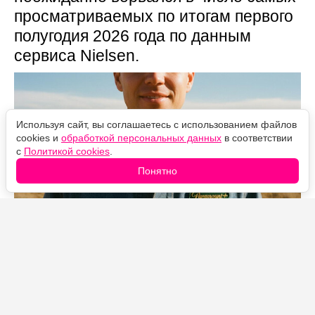
просматриваемых по итогам первого
полугодия 2026 года по данным
сервиса Nielsen.
Используя сайт, вы соглашаетесь с использованием файлов
cookies и
обработкой персональных данных
в соответствии
с
Политикой cookies
.
Понятно
Источник фото: Legion-Media
В первой половине 2026 года «Лэндмен» набрал
больше 12 миллиардов минут просмотра, и это при
том, что сериал состоит всего из 20 эпизодов за два