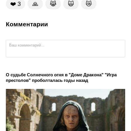
❤️
3
🙏
😹
🙀
😿
Комментарии
О судьбе Солнечного огня в "Доме Дракона" "Игра
престолов" проболталась годы назад