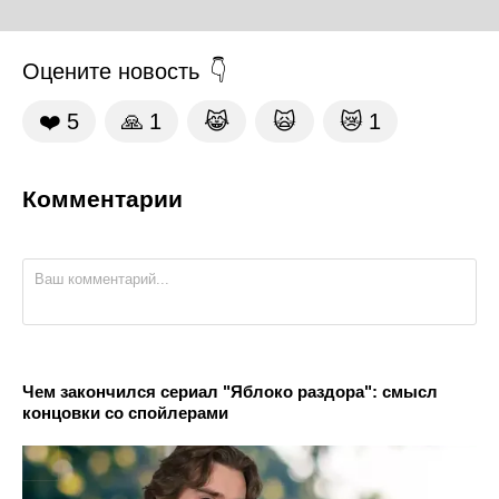
Оцените новость
❤️
5
🙏
1
😹
🙀
😿
1
Комментарии
Чем закончился сериал "Яблоко раздора": смысл
концовки со спойлерами