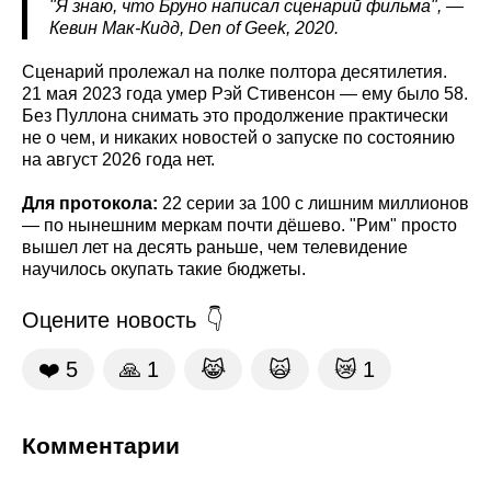
"Я знаю, что Бруно написал сценарий фильма", —
Кевин Мак-Кидд, Den
of
Geek
, 2020.
Сценарий пролежал на полке полтора десятилетия.
21 мая 2023 года умер Рэй Стивенсон — ему было 58.
Без Пуллона снимать это продолжение практически
не о чем, и никаких новостей о запуске по состоянию
на август 2026 года нет.
Для протокола:
22 серии за 100 с лишним миллионов
— по нынешним меркам почти дёшево. "Рим" просто
вышел лет на десять раньше, чем телевидение
научилось окупать такие бюджеты.
Оцените новость
❤️
5
🙏
1
😹
🙀
😿
1
Комментарии