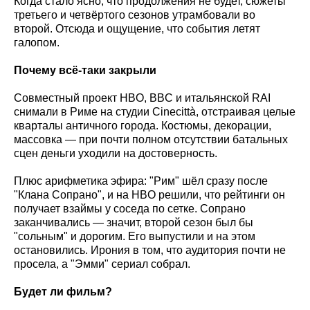
Когда стало ясно, что продолжения не будет, сюжеты
третьего и четвёртого сезонов утрамбовали во
второй. Отсюда и ощущение, что события летят
галопом.
Почему всё-таки закрыли
Совместный проект HBO, BBC и итальянской RAI
снимали в Риме на студии Cinecittà, отстраивая целые
кварталы античного города. Костюмы, декорации,
массовка — при почти полном отсутствии батальных
сцен деньги уходили на достоверность.
Плюс арифметика эфира: "Рим" шёл сразу после
"Клана Сопрано", и на HBO решили, что рейтинги он
получает взаймы у соседа по сетке. Сопрано
заканчивались — значит, второй сезон был бы
"сольным" и дорогим. Его выпустили и на этом
остановились. Ирония в том, что аудитория почти не
просела, а "Эмми" сериал собрал.
Будет ли фильм?