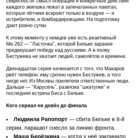
секретности: смысл операции и конкретные действия
каждого экипажа лежат в запечатанных пакетах,
которые лётчики вскроют только в воздухе — и
истребители, и бомбардировщики. На подготовку
дают ровно сутки.
К этому моменту у немцев уже есть реактивный
Ме-262 — "Ласточка", которой Бельке заранее
предвкушает победу над русскими. А в полку
Бестужева не хватает людей, самолётов и времени.
Двенадцатая серия начинается с того, что Макаров
рвёт телефон: ему срочно нужен Бестужев, а того
нигде нет. Из Москвы прилетели ответственные люди.
Дальше — "Карусель", развязка "шкатулки" и
последняя встреча Беса с Бельке.
Кого сериал не довёз до финала
Людмила Рапопорт
— сбита Бельке в 8-й
серии, парашют снесло за линию фронта.
Маша Берёзкина
— когда у неё заклинило