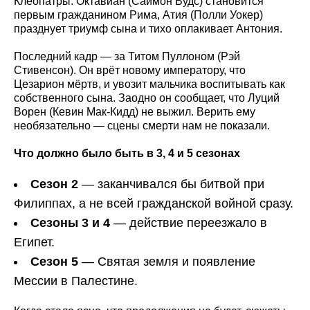
Клеопатры. Октавиан (Саймон Вудс) становится
первым гражданином Рима, Атия (Полли Уокер)
празднует триумф сына и тихо оплакивает Антония.
Последний кадр — за Титом Пуллоном (Рэй
Стивенсон). Он врёт новому императору, что
Цезарион мёртв, и увозит мальчика воспитывать как
собственного сына. Заодно он сообщает, что Луций
Ворен (Кевин Мак-Кидд) не выжил. Верить ему
необязательно — сцены смерти нам не показали.
Что должно было быть в 3, 4 и 5 сезонах
Сезон 2
— заканчивался бы битвой при
Филиппах, а не всей гражданской войной сразу.
Сезоны 3 и 4
— действие переезжало в
Египет.
Сезон 5
— Святая земля и появление
Мессии в Палестине.