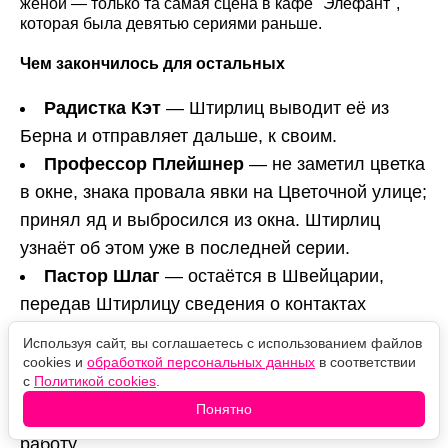
женой — только та самая сцена в кафе "Элефант",
которая была девятью сериями раньше.
Чем закончилось для остальных
Радистка Кэт
— Штирлиц выводит её из
Берна и отправляет дальше, к своим.
Профессор Плейшнер
— не заметил цветка
в окне, знака провала явки на Цветочной улице;
принял яд и выбросился из окна. Штирлиц
узнаёт об этом уже в последней серии.
Пастор Шлаг
— остаётся в Швейцарии,
передав Штирлицу сведения о контактах
Вольфа с американцами.
Используя сайт, вы соглашаетесь с использованием файлов
Генерал Вольф
— по приказу Бормана
cookies и
обработкой персональных данных
в соответствии
с
Политикой cookies
.
срочно отозван в Берлин; переговоры сорваны.
Понятно
Штирлиц
— обратно в рейх, продолжать
работу.