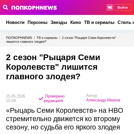
Войти
Новости
Персоны
Звезды
Кино
ТВ и сериалы
Стиль 
ПОПКОРНNEWS
/
ТВ и сериалы
/
2 сезон "Рыцаря Семи Королевств"
лишится главного злодея?
2 сезон "Рыцаря Семи
Королевств" лишится
главного злодея?
Автор:
15.05.2026
Проверено
Александр Иванов
15:59
редакцией
«Рыцарь Семи Королевств» на HBO
стремительно движется ко второму
сезону, но судьба его яркого злодея