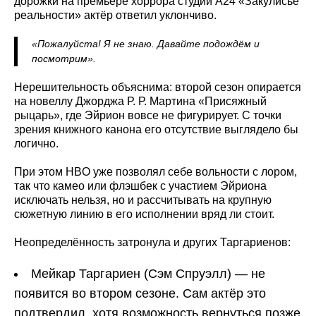
дорожки на премьере хоррора студии A24 «Закулисье
реальности» актёр ответил уклончиво.
«Пожалуйста! Я не знаю. Давайте подождём и
посмотрим».
Нерешительность объяснима: второй сезон опирается
на новеллу Джорджа Р. Р. Мартина «Присяжный
рыцарь», где Эйрион вовсе не фигурирует. С точки
зрения книжного канона его отсутствие выглядело бы
логично.
При этом HBO уже позволял себе вольности с лором,
так что камео или флэшбек с участием Эйриона
исключать нельзя, но и рассчитывать на крупную
сюжетную линию в его исполнении вряд ли стоит.
Неопределённость затронула и других Таргариенов:
Мейкар Таргариен (Сэм Спруэлл) — не
появится во втором сезоне. Сам актёр это
подтвердил, хотя возможность вернуться позже