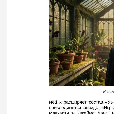
Источ
Netflix расширяет состав «У
присоединятся звезда «Игр
Маккарти и Джеймс Лэнс. Р