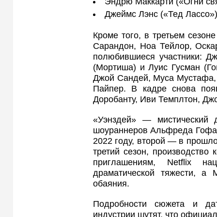
Эндрю Маккарти («Огни свя
Джеймс Лэнс («Тед Лассо»
Кроме того, в третьем сезон
Сарандон, Ноа Тейлор, Оска
полюбившиеся участники: Дж
(Мортиша) и Луис Гусман (Го
Джой Сандей, Муса Мустафа,
Пайпер. В кадре снова поя
Доробанту, Иви Темплтон, Дж
«Уэнздей» — мистический 
шоураннеров Альфреда Гофа 
2022 году, второй — в прошло
третий сезон, производство 
приглашениям, Netflix н
драматической тяжести, а 
обаяния.
Подробности сюжета и да
индустрии шутят, что официал