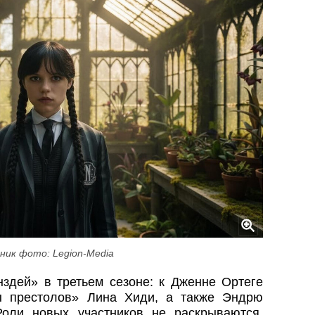
ник фото: Legion-Media
энздей» в третьем сезоне: к Дженне Ортеге
ы престолов» Лина Хиди, а также Эндрю
оли новых участников не раскрываются,