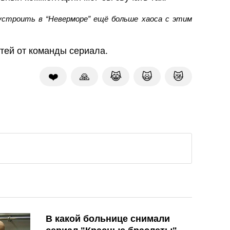
устроить в “Неверморе” ещё больше хаоса с этим
тей от команды сериала.
❤️
🙏
😹
🙀
😿
В какой больнице снимали