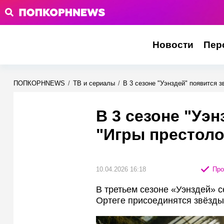
Новости
Пер
ПОПКОРНNEWS
/
ТВ и сериалы
/
В 3 сезоне "Уэнздей" появится з
В 3 сезоне "Уэн
"Игры престоло
10.04.2026 16:18
Про
В третьем сезоне «Уэнздей» с
Ортеге присоединятся звёзды