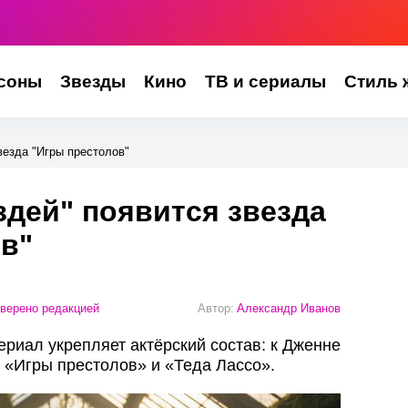
соны
Звезды
Кино
ТВ и сериалы
Стиль 
везда "Игры престолов"
здей" появится звезда
в"
верено редакцией
Автор:
Александр Иванов
ериал укрепляет актёрский состав: к Дженне
 «Игры престолов» и «Теда Лассо».