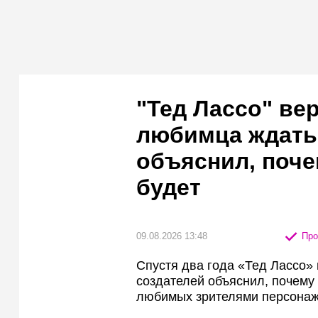
"Тед Лассо" ве
любимца ждать 
объяснил, почем
будет
09.08.2026 13:48
Про
Спустя два года «Тед Лассо» 
создателей объяснил, почему 
любимых зрителями персонаж